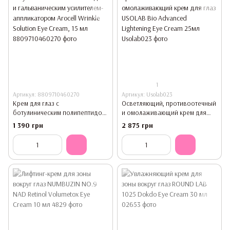
1
Артикул: 8809710460270
Артикул: Usolab023
Крем для глаз с
Осветляющий, противоотечный
ботулиническим полипептидом
и омолаживающий крем для
и гальваническим усилителем-
глаз USOLAB Bio Advanced
1 390 грн
2 875 грн
аппликатором Arocell Wrinkle
Lightening Eye Cream 25мл
Solution Eye Cream, 15 мл