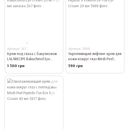
1
Артикул: 267
Артикул: 3888
Крем под глаза с бакучиолом
Укрепляющий лифтинг-крем для
LALARECIPE Bakuchinol Eye
кожи вокруг глаз Medi-Peel
Cream 20 мл+20 мл запаска
Peptide 9 Volume Lif-Tox Eye
1 300 грн
590 грн
Cream 20 мл