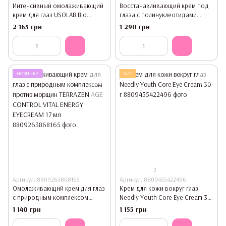
Интенсивный омолаживающий
Восстанавливающий крем под
крем для глаз USOLAB Bio
глаза с полинуклеотидами
Renaturation Repair Eye Cream
TERRAZEN PDRN Total Renew Eye
2 165 грн
1 290 грн
30 мл
Cream 35 мл
НОВИНКА
ХИТ
2
Артикул: 8809263868165
Артикул: 8809455422496
Омолаживающий крем для глаз
Крем для кожи вокруг глаз
с природным комплексом
Needly Youth Core Eye Cream 30
против морщин TERRAZEN AGE
г
1 140 грн
1 155 грн
CONTROL VITAL ENERGY
EYECREAM 17 мл