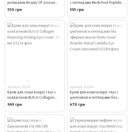
ретиналем Beauty Of Joseon
с пептидами Medi-Peel Peptide
Revive Eye Serum Ginseng +
Balance 9 Eye Hyaluronic Volumy
550 грн
545 грн
Retinal 30 мл
Eye Cream, 40 мл
1
Артикул: 03214
Артикул: 03284
Крем для зоны вокруг глаз с
Крем для кожи вокруг глаз с
коллагеном BLIV:U Collagen
центеллой и пептидами без
Bouncing Firming Eye Cream 30
эфирных масел Purito Seoul
949 грн
670 грн
мл
Wonder Releaf Centella Eye
Cream Unscented