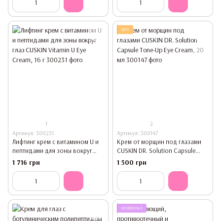
ХИТ
1
2
Артикул: 300231
Артикул: 300147
Лифтинг крем с витамином U и
Крем от морщин под глазами
пептидами для зоны вокруг
CUSKIN DR. Solution Capsule
глаз CUSKIN Vitamin U Eye Cream,
Tone-Up Eye Cream, 20 мл
1 716 грн
1 500 грн
16 г
НОВИНКА