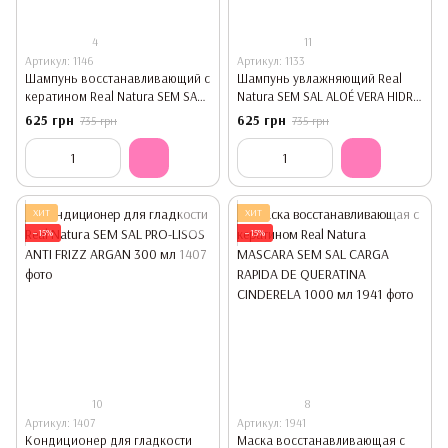
4
11
Артикул: 1146
Артикул: 1133
Шампунь восстанавливающий с
Шампунь увлажняющий Real
кератином Real Natura SEM SAL
Natura SEM SAL ALOÉ VERA HIDRA
CARGA RÁPIDA DE QUERATINA
500 мл
625 грн
625 грн
735 грн
735 грн
CINDERELA 500 мл
ХИТ
ХИТ
−15%
−15%
10
8
Артикул: 1407
Артикул: 1941
Кондиционер для гладкости
Маска восстанавливающая с