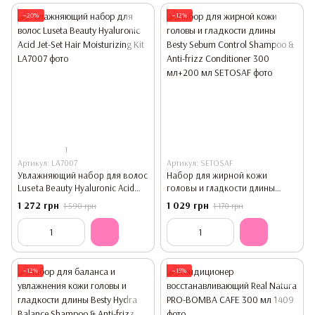
−20%
−12%
1
Артикул: LA7007
Артикул: SETOSAF
Увлажняющий набор для волос
Набор для жирной кожи
Luseta Beauty Hyaluronic Acid
головы и гладкости длины
Jet-Set Hair Moisturizing Kit
Besty Sebum Control Shampoo &
1 272 грн
1 029 грн
1 590 грн
1 170 грн
Anti-frizz Conditioner 300
мл+200 мл
−12%
−15%