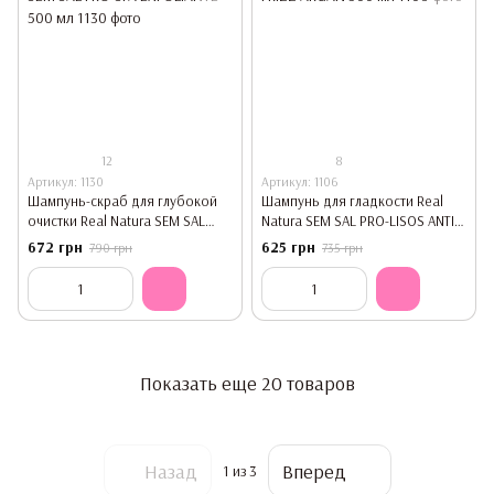
12
8
Артикул: 1130
Артикул: 1106
Шампунь-скраб для глубокой
Шампунь для гладкости Real
очистки Real Natura SEM SAL
Natura SEM SAL PRO-LISOS ANTI
PRO-SPA EXFOLIANTE 500 мл
FRIZZ ARGAN 500 мл
672 грн
625 грн
790 грн
735 грн
Показать еще 20 товаров
Назад
Вперед
1
из 3