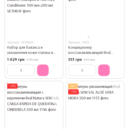
2
Артикул: SETHBAF
Артикул: 1409
Набор для баланса и
Кондиционер
увлажнения кожи головы и
восстанавливающий Real
гладкости длины Besty Hydra
Natura PRO-BOMBA CAFE 300 мл
1 029 грн
553 грн
1 170 грн
650 грн
Balance Shampoo & Anti-frizz
Conditioner 300 мл+200 мл
−15%
ХИТ
−15%