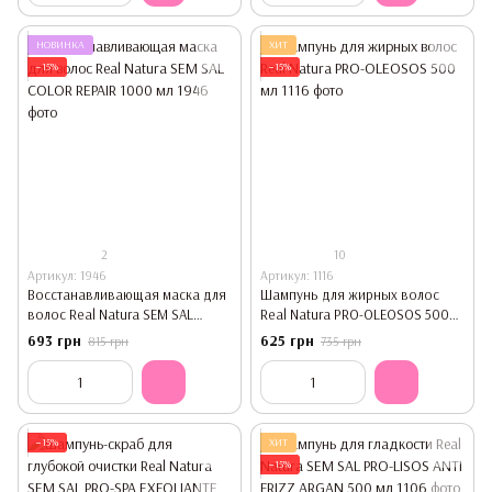
НОВИНКА
ХИТ
−15%
−15%
2
10
Артикул: 1946
Артикул: 1116
Восстанавливающая маска для
Шампунь для жирных волос
волос Real Natura SEM SAL
Real Natura PRO-OLEOSOS 500
COLOR REPAIR 1000 мл
мл
693 грн
625 грн
815 грн
735 грн
−15%
ХИТ
−15%