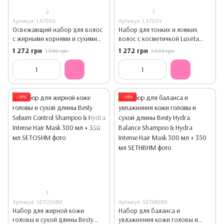
2
3
Артикул: LA7006
Артикул: LA7004
Освежающий набор для волос
Набор для тонких и ломких
с жирными корнями и сухими
волос с косметичкой Luseta
кончиками Luseta Beauty
Beauty Biotin-Collagen Jet-Set
1 272 грн
1 272 грн
1 590 грн
1 590 грн
Rosemary Mint Jet-Set Hair
Hair Strengthen Kit
Refresh Kit
−19%
−19%
1
Артикул: SETOSHM
Артикул: SETHBHM
Набор для жирной кожи
Набор для баланса и
головы и сухой длины Besty
увлажнения кожи головы и