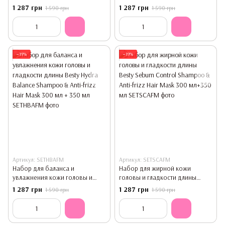
Sebum Control Shampoo & Hydra
сухой длины Besty Hydra
1 287 грн
1 287 грн
1 590 грн
1 590 грн
Intense Hair Mask 300 мл + 350
Balance Shampoo & Hydra
мл
Intense Hair Mask 300 мл + 350
мл
−19%
−19%
Артикул: SETHBAFM
Артикул: SETSCAFM
Набор для баланса и
Набор для жирной кожи
увлажнения кожи головы и
головы и гладкости длины
гладкости длины Besty Hydra
Besty Sebum Control Shampoo &
1 287 грн
1 287 грн
1 590 грн
1 590 грн
Balance Shampoo & Anti-frizz
Anti-frizz Hair Mask 300 мл+350
Hair Mask 300 мл + 350 мл
мл