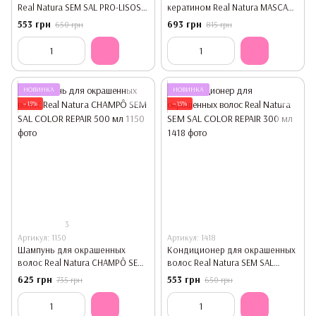
Real Natura SEM SAL PRO-LISOS
кератином Real Natura MASCARA
ANTI FRIZZ ARGAN 300 мл
SEM SAL CARGA RAPIDA DE
553 грн
693 грн
650 грн
815 грн
QUERATINA CINDERELA 1000 мл
НОВИНКА
НОВИНКА
−15%
−15%
3
Артикул: 1150
Артикул: 1418
Шампунь для окрашенных
Кондиционер для окрашенных
волос Real Natura CHAMPÔ SEM
волос Real Natura SEM SAL
SAL COLOR REPAIR 500 мл
COLOR REPAIR 300 мл
625 грн
553 грн
735 грн
650 грн