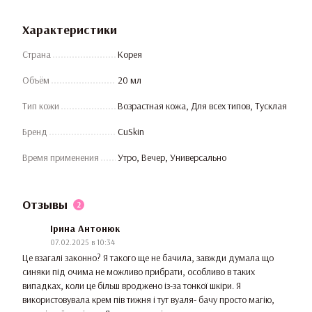
Характеристики
Страна
Корея
Объём
20 мл
Тип кожи
Возрастная кожа, Для всех типов, Тусклая
Бренд
CuSkin
Время применения
Утро, Вечер, Универсально
Отзывы
2
Ірина Антонюк
07.02.2025 в 10:34
Це взагалі законно? Я такого ще не бачила, завжди думала що
синяки під очима не можливо прибрати, особливо в таких
випадках, коли це більш вроджено із-за тонкої шкіри. Я
використовувала крем пів тижня і тут вуаля- бачу просто магію,