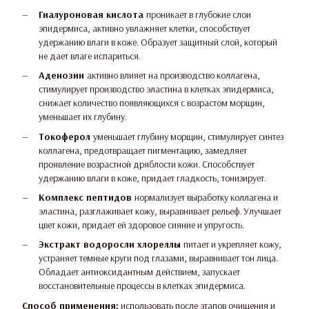
Гиалуроновая кислота
проникает в глубокие слои
эпидермиса, активно увлажняет клетки, способствует
удержанию влаги в коже. Образует защитный слой, который
не дает влаге испариться.
Аденозин
активно влияет на производство коллагена,
стимулирует производство эластина в клетках эпидермиса,
снижает количество появляющихся с возрастом морщин,
уменьшает их глубину.
Токоферол
уменьшает глубину морщин, стимулирует синтез
коллагена, предотвращает пигментацию, замедляет
проявление возрастной дряблости кожи. Способствует
удержанию влаги в коже, придает гладкость, тонизирует.
Комплекс пептидов
нормализует выработку коллагена и
эластина, разглаживает кожу, выравнивает рельеф. Улучшает
цвет кожи, придает ей здоровое сияние и упругость.
Экстракт водоросли хлореллы
питает и укрепляет кожу,
устраняет темные круги под глазами, выравнивает тон лица.
Обладает антиоксидантным действием, запускает
восстановительные процессы в клетках эпидермиса.
Способ применения:
использовать после этапов очищения и