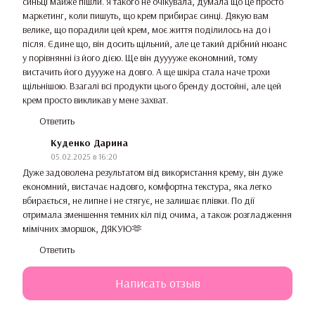
синьці майже пішли. Я такого не очікувала, думала що це просто
маркетинг, коли пишуть, що крем прибирає синці. Дякую вам
велике, що порадили цей крем, моє життя поділилось на до і
після. Єдине що, він досить щільний, але це такий дрібний нюанс
у порівнянні із його дією. Ще він дууууже економний, тому
вистачить його дуууже на довго. А ще шкіра стала наче трохи
щільнішою. Взагалі всі продукти цього бренду достойні, але цей
крем просто викликав у мене захват.
Ответить
Куденко Дарина
05.02.2025 в 16:20
Дуже задоволена результатом від використання крему, він дуже
економний, вистачає надовго, комфортна текстура, яка легко
вбирається, не липне і не стягує, не залишає плівки. По дії
отримала зменшення темних кіл під очима, а також розгладження
мімічних зморшок, ДЯКУЮ🫶
Ответить
Написать отзыв