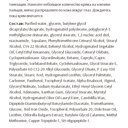
тонизации. Нанесите небольшое количество крема на кончики
пальцев, мягко распределите по коже вокруг глаз. Дождитесь
пока крем впитается.
Состав:
Purified water, glycerin, butylene glycol
dicaprylate/dicaprate, hydrogenated polydecene, polyglyceryl-3
methylglucose distearate, glyceryl stearate, 1,2-nucleic acid diol,
niacinamide, Squalane, Phenyltrimethicone Cetearyl Alcohol, Stearyl
Alcohol, C14-22 Alcohol, Behenyl Alcohol, Hydrogenated Vegetable
Oil, Cetyl Ethyl Hexanoate, Glyceryl Glucoside, Cetearyl Olebate,
Cyclopentasiloxane Glycerilinolyate, Betaine, Caprylic/Capric
Triglyceride, Sorbitanol Rebate, Cyclohexasiloxane, Glycol Stearate S,
Polysorbate 60 C12-20 Alkyl Glucoside, Glyceryl Oleate, P Easy-100
Stearate, Stearic Acid, Hydrogenated Lecithin, Glyceryl Palmitate,
Carbomer, Panthenol, Tocopheryl Acetate, Alpha-Bisabocol, Alginol,
Glyceryl Nolinate, Sodium Hyaluronate, Ethyl Hexyl Glycerin Cetyl
Alcohol, Adenosine, Xanthan Gum, Glyceryl Stearate, Myristyl
Alcohol, Hydrogenated Olive Oil Lauryl Ester, Candelilla Wax,
Dipeptide Diaminobutyroyl Benzylamide Diacetate, Tromethamine,
Glucose, Red Iron Oxide, Tocopherol, Polysorbate 20, Dole Bean Oil,
Lecithin, Chlorella Bulgaris Extract, Butylene Glycol Calamine, Methyl
Methionine, Copper Tripeptide-1, SH-oligopeptide-1.