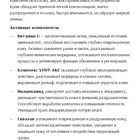
компонентов на кожу, высокую проникаемость ингредиентов.
Крем обладает приятной легкой консистенцией, мягко
распределяется по коже, быстро впитывается, не образует жирной
пленки.
Активные компоненты:
Витамин U –
запатентованный актив, уникальный источник
аминокислот, способный восстановить глубоко поврежденную
кожу. Активно заживляет ранки и ожоги, разглаживает
глубокие мимические морщинки, успокаивает воспалительные
процессы и активизирует функции обновления и регенерации.
Комплекс SYN®-AKE
оказывает глубокое омолаживающее
действие, разглаживает морщины и кожные заломы,
выравнивает рельеф, подтягивает и повышает упругость кожи.
Ниацинамид
замедляет доставку меланина к эпидермису,
уменьшает чувствительность кожи к внешним раздражителям.
Способствует выработке коллагена и повышению плотности.
Уменьшает трансэпидермальную потерю влаги.
Сквалан
успокаивает поврежденную и раздраженную кожу,
обладает антиоксидантными свойствами, увлажняет и
защищает кожу от негативного воздействия окружающей
среды.