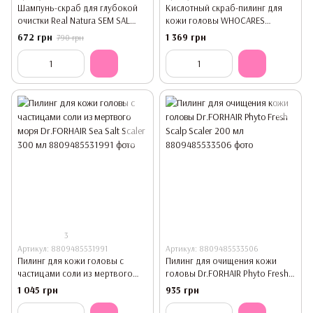
Шампунь-скраб для глубокой
Кислотный скраб-пилинг для
очистки Real Natura SEM SAL
кожи головы WHOCARES
PRO-SPA EXFOLIANTE 500 мл
Pumping Protein Scalp Scrub 180
672 грн
1 369 грн
790 грн
мл
3
Артикул: 8809485531991
Артикул: 8809485533506
Пилинг для кожи головы с
Пилинг для очищения кожи
частицами соли из мертвого
головы Dr.FORHAIR Phyto Fresh
моря Dr.FORHAIR Sea Salt Scaler
Scalp Scaler 200 мл
1 045 грн
935 грн
300 мл