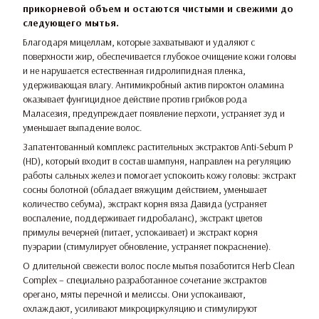
прикорневой объем и остаются чистыми и свежими до
следующего мытья.
Благодаря мицеллам, которые захватывают и удаляют с
поверхности жир, обеспечивается глубокое очищение кожи головы
и не нарушается естественная гидролипидная пленка,
удерживающая влагу. Антимикробный актив пироктон оламина
оказывает фунгицидное действие против грибков рода
Маласезия, предупреждает появление перхоти, устраняет зуд и
уменьшает выпадение волос.
Запатентованный комплекс растительных экстрактов Anti-Sebum P
(HD), который входит в состав шампуня, направлен на регуляцию
работы сальных желез и помогает успокоить кожу головы: экстракт
сосны болотной (обладает вяжущим действием, уменьшает
количество себума), экстракт корня вяза Давида (устраняет
воспаление, поддерживает гидробаланс), экстракт цветов
примулы вечерней (питает, успокаивает) и экстракт корня
пуэрарии (стимулирует обновление, устраняет покраснение).
О длительной свежести волос после мытья позаботится Herb Clean
Complex – специально разработанное сочетание экстрактов
орегано, мяты перечной и мелиссы. Они успокаивают,
охлаждают, усиливают микроциркуляцию и стимулируют