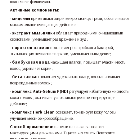
волосяные фолликулы.
Активные компоненты:
-
мицеллы
притягивают жир и микрочастицы грязи, обеспечивают
максимальное очищающее действие;
-
экстракт мыльнянки
обладает природными очищающими
свойствами, уменьшает раздражение и зуд;
-
пироктон оломин
подавляет рост грибков и бактерий,
вызывающих появление перхоти, уменьшает выпадение;
-
бамбуковая вода
насыщает влагой, повышает эластичность
волос, укрепляет корни;
-
бета-глюкан
помогает удерживать влагу, восстанавливает
поврежденные волосы;
-
комплекс Anti-Sebum P(HD)
регулирует избыточную жирность
кожи головы, оказывает успокаивающее и регенерирующее
действие;
-
комплекс Herb Clean
освежает, тонизирует кожу головы,
улучшает местное кровообращение.
Способ применения:
нанести на влажные волосы
массирующими движениями. Тщательно смыть. Повторите