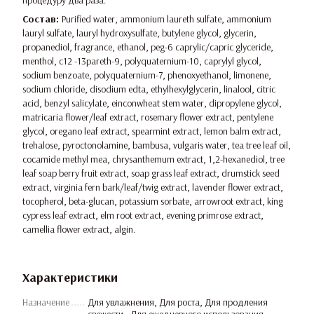
процедуру два раза.
Состав:
Purified water, ammonium laureth sulfate, ammonium
lauryl sulfate, lauryl hydroxysulfate, butylene glycol, glycerin,
propanediol, fragrance, ethanol, peg-6 caprylic/capric glyceride,
menthol, c12 -13pareth-9, polyquaternium-10, caprylyl glycol,
sodium benzoate, polyquaternium-7, phenoxyethanol, limonene,
sodium chloride, disodium edta, ethylhexylglycerin, linalool, citric
acid, benzyl salicylate, einconwheat stem water, dipropylene glycol,
matricaria flower/leaf extract, rosemary flower extract, pentylene
glycol, oregano leaf extract, spearmint extract, lemon balm extract,
trehalose, pyroctonolamine, bambusa, vulgaris water, tea tree leaf oil,
cocamide methyl mea, chrysanthemum extract, 1,2-hexanediol, tree
leaf soap berry fruit extract, soap grass leaf extract, drumstick seed
extract, virginia fern bark/leaf/twig extract, lavender flower extract,
tocopherol, beta-glucan, potassium sorbate, arrowroot extract, king
cypress leaf extract, elm root extract, evening primrose extract,
camellia flower extract, algin.
Характеристики
Назначение
Для увлажнения, Для роста, Для продления