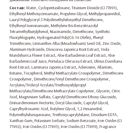
Состав:
Water, Cyclopentasiloxane, Titanium Dioxide (CI 77891),
Ethylhexyl Methoxycinnamate, Propylene Glycol, Methylpropanediol,
Lauryl Polyglyceryl-3 Polydimethylsiloxyethyl Dimethicone,
Ethylhexyl Isononanoate, Methylene Bis-Benzotriazolyl
Tetramethylbutylphenol, Niacinamide, Dimethicone, Synthetic
Fluorphlogopite, Hydrogenated Poly(C6-14 Olefin), Phenyl
Trimethicone, Limnanthes Alba (Meadowfoam) Seed Oil, Zinc Oxide,
Aluminum Hydroxide, Dioscorea Japonica Root Extract, Viola
Mandshurica Flower Extract, Aloe Barbadensis Leaf Extract, Aloe
Barbadensis Leaf Juice, Portulaca Oleracea Extract, Ulmus Davidiana
Root Extract, Laminaria Japonica Extract, Adenosine, Allantoin,
Betaine, Tocopherol, Methyl Methacrylate Crosspolymer, Dimethicone
Crosspolymer, Dimethicone/Vinyl Dimethicone Crosspolymer,
Acrylates/Tridecyl Acrylate/Triethoxysilylpropyl
Methacrylate/Dimethicone Methacrylate Copolymer, Glycerin, Citric
Acid, Magnesium Sulfate, Caprylyl Dimethicone Ethoxy Glucoside,
Disteardimonium Hectorite, Decyl Glucoside, Caprylyl Glycol,
Caprylhydroxamic Acid, Butylene Glycol, 1,2-Hexanediol,
Polymethylsilsesquioxane, Triethoxycaprylylsilane, Disodium EDTA,
Xanthan Gum, Potassium Sorbate, Sodium Benzoate, Iron Oxides (CI
77492), Iron Oxides (CI 77491), Iron Oxides (CI 77499), Fragrance