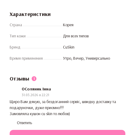
Характеристики
Страна
Корея
Тип кожи
Для всех типов
Бренд
CuSkin
Время применения
Утро, Вечер, Универсально
Отзывы
1
OСоляник Інна
31.03.2026 в 22:21
Щиро Вам дякую, за бездоганний сервіс, швидку доставку та
подаруночки, дуже приємно!!!
Замовляла кушон cu skin то любов)
Ответить