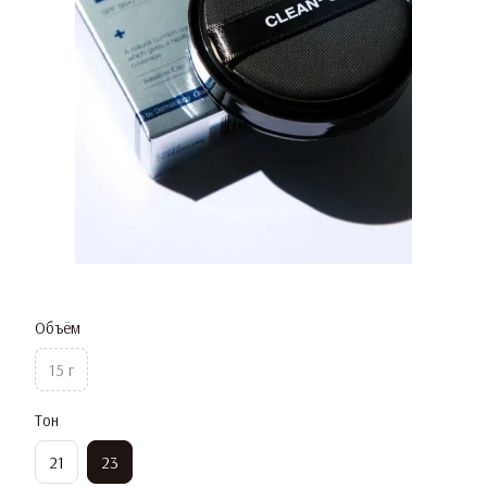
Объём
15 г
Тон
21
23