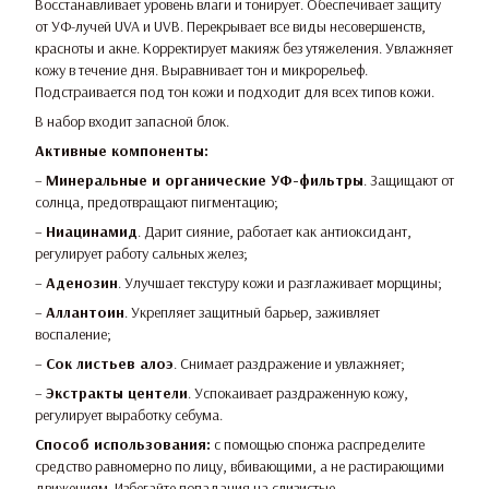
Восстанавливает уровень влаги и тонирует. Обеспечивает защиту
от УФ-лучей UVA и UVB. Перекрывает все виды несовершенств,
красноты и акне. Корректирует макияж без утяжеления. Увлажняет
кожу в течение дня. Выравнивает тон и микрорельеф.
Подстраивается под тон кожи и подходит для всех типов кожи.
В набор входит запасной блок.
Активные компоненты:
–
Минеральные и органические УФ-фильтры
. Защищают от
солнца, предотвращают пигментацию;
–
Ниацинамид
. Дарит сияние, работает как антиоксидант,
регулирует работу сальных желез;
–
Аденозин
. Улучшает текстуру кожи и разглаживает морщины;
–
Аллантоин
. Укрепляет защитный барьер, заживляет
воспаление;
–
Сок листьев алоэ
. Снимает раздражение и увлажняет;
–
Экстракты центели
. Успокаивает раздраженную кожу,
регулирует выработку себума.
Способ использования:
с помощью спонжа распределите
средство равномерно по лицу, вбивающими, а не растирающими
движениям. Избегайте попадания на слизистые.