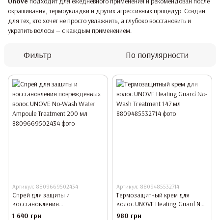
Unove
подходит для ежедневного применения и рекомендован после
окрашивания, термоукладки и других агрессивных процедур. Создан
для тех, кто хочет не просто увлажнить, а глубоко восстановить и
укрепить волосы — с каждым применением.
Фильтр
По популярности
Артикул: 8809669502434
Артикул: 8809485532714
Спрей для защиты и
Термозащитный крем для
восстановления
волос UNOVE Heating Guard No-
поврежденных волос UNOVE
Wash Treatment 147 мл
1 640 грн
980 грн