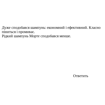
Дуже сподобався шампунь: економний і ефективний. Класно
піниться і промиває.
Рідкий шампунь Морте сподобався менше.
Ответить