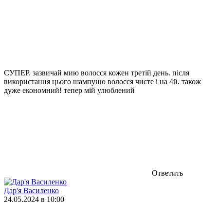
СУПЕР. зазвичай мию волосся кожен третій день. після
використання цього шампуню волосся чисте і на 4й. також
дуже економний! тепер мій улюблений
Ответить
Дар'я Василенко
24.05.2024 в 10:00