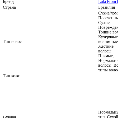
Бренд
Lola From 
Страна
Бразилия
Сухие/лом
Посеченны
Сухие,
Поврежде
Тонкие во
Кучерявые
Тип волос
волнистые
Жесткие
волосы,
Прямые,
Нормальн
волосы, В
типы воло
Тип кожи
Нормальн
головы
тип, Сухой