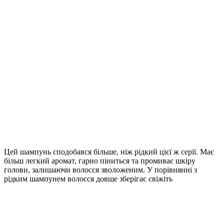
Цей шампунь сподобався більше, ніж рідкий цієї ж серії. Має
більш легкий аромат, гарно піниться та промиває шкіру
голови, залишаючи волосся зволоженим. У порівнянні з
рідким шампунем волосся довше зберігає свіжіть