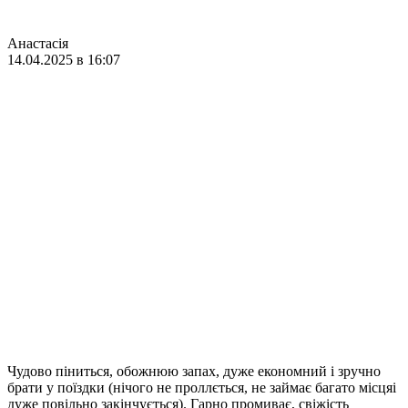
Анастасія
14.04.2025 в 16:07
Чудово піниться, обожнюю запах, дуже економний і зручно
брати у поїздки (нічого не проллється, не займає багато місцяі
дуже повільно закінчується). Гарно промиває, свіжість