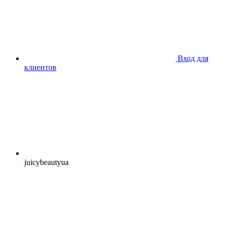
Вход для
клиентов
juicybeautyua