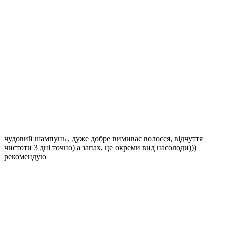
чудовий шампунь , дуже добре вимиває волосся, відчуття
чистоти 3 дні точно) а запах, це окреми вид насолоди)))
рекомендую