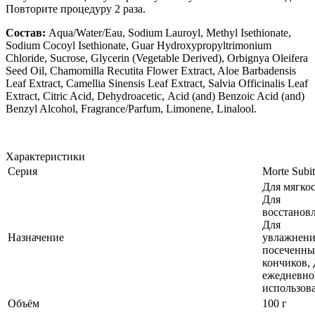
Повторите процедуру 2 раза.
Состав:
Aqua/Water/Eau, Sodium Lauroyl, Methyl Isethionate,
Sodium Cocoyl Isethionate, Guar Hydroxypropyltrimonium
Chloride, Sucrose, Glycerin (Vegetable Derived), Orbignya Oleifera
Seed Oil, Chamomilla Recutita Flower Extract, Aloe Barbadensis
Leaf Extract, Camellia Sinensis Leaf Extract, Salvia Officinalis Leaf
Extract, Citric Acid, Dehydroacetic, Acid (and) Benzoic Acid (and)
Benzyl Alcohol, Fragrance/Parfum, Limonene, Linalool.
Характеристики
Серия
Morte Subi
Для мягкос
Для
восстанов
Для
Назначение
увлажнени
посеченны
кончиков,
ежедневно
использов
Объём
100 г