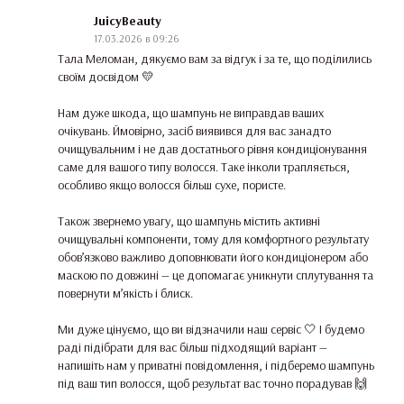
JuicyBeauty
17.03.2026 в 09:26
Тала Меломан, дякуємо вам за відгук і за те, що поділились
своїм досвідом 💛
Нам дуже шкода, що шампунь не виправдав ваших
очікувань. Ймовірно, засіб виявився для вас занадто
очищувальним і не дав достатнього рівня кондиціонування
саме для вашого типу волосся. Таке інколи трапляється,
особливо якщо волосся більш сухе, пористе.
Також звернемо увагу, що шампунь містить активні
очищувальні компоненти, тому для комфортного результату
обов’язково важливо доповнювати його кондиціонером або
маскою по довжині — це допомагає уникнути сплутування та
повернути м’якість і блиск.
Ми дуже цінуємо, що ви відзначили наш сервіс 🤍 І будемо
раді підібрати для вас більш підходящий варіант —
напишіть нам у приватні повідомлення, і підберемо шампунь
під ваш тип волосся, щоб результат вас точно порадував 🙌