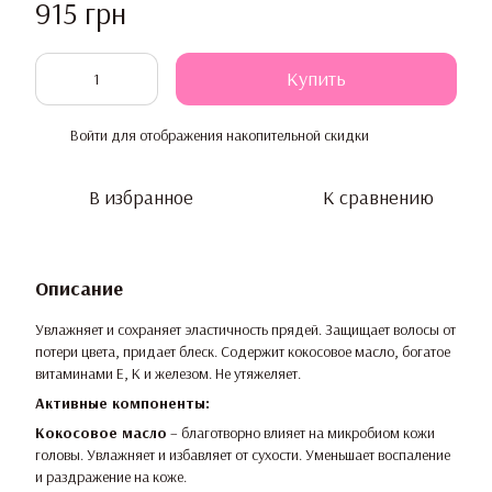
915 грн
Купить
Войти
для отображения накопительной скидки
%
В избранное
К сравнению
Описание
Увлажняет и сохраняет эластичность прядей. Защищает волосы от
потери цвета, придает блеск. Содержит кокосовое масло, богатое
витаминами Е, К и железом. Не утяжеляет.
Активные компоненты:
Кокосовое масло
– благотворно влияет на микробиом кожи
головы. Увлажняет и избавляет от сухости. Уменьшает воспаление
и раздражение на коже.