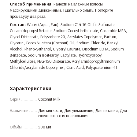
Способ применения:
нанести на влажные волосы
массирующими движениями. Тщательно смыть. Повторите
процедуру два раза.
Состав:
Water (Aqua, Eau), Sodium C14-16 Olefin Sulfonate,
Cocamidopropyl Betaine, Sodium Cocoyl Isethionate, Cocamide MEA,
Glycol Distearate, Polysorbate 20, Acrylates Copolymer, Parfum,
Glycerin, Cocos Nucifera (Coconut) Oil, Sodium Chloride, Benzyl
Alcohol, Phenoxyethanol, Glyceryl Laurate, Disodium EDTA, Sodium
Benzoate, Sodium Isostearoyl Lactylate, Hydroxypropyl
Methylcellulose, PEG-150 Distearate, Acrylamidopropyltrimonium
Chloride/acrylamide Copolymer, Citric Acid, Polyquaternium-11.
Характеристики
Серия
Coconut Milk
Назначение
Для мягкости, Для увлажнения, Для питания, Для
ежедневного использования
Объём
500 мл