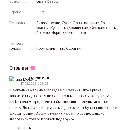
Бренд
Luseta Beauty
Страна
США
Тип волос
Сухие/ломкие, Сухие, Поврежденные, Тонкие
волосы, Кучерявые/волнистые, Жесткие волосы,
Прямые, Нормальные волосы
Тип кожи
головы
Нормальный тип, Сухой тип
Отзывы
1
Тала Меломан
17.03.2026 в 08:23
Шампунь нажаль не виправдав очікування. Дуже рідка
консистенція, волосся після нього тьмяне і сильно плутається,
навіть коли мокре, жоден найдешевший шампунь такого не
робить. До того користувалась Tigi- результат був значно кращим.
Шкода грошей. Обслуговування на сайті хороше, швидко
відправили товар і поклали подарунок.
Ответить