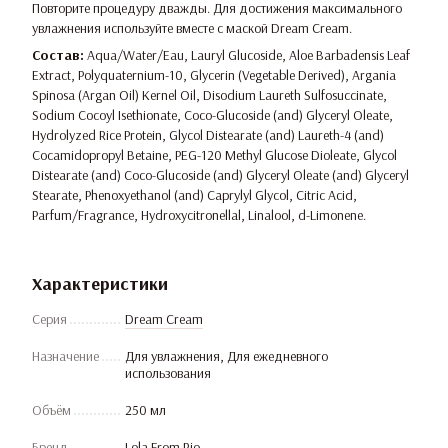
Повторите процедуру дважды. Для достижения максимального
увлажнения используйте вместе с маской Dream Cream.
Состав:
Aqua/Water/Eau, Lauryl Glucoside, Aloe Barbadensis Leaf
Extract, Polyquaternium-10, Glycerin (Vegetable Derived), Argania
Spinosa (Argan Oil) Kernel Oil, Disodium Laureth Sulfosuccinate,
Sodium Cocoyl Isethionate, Coco-Glucoside (and) Glyceryl Oleate,
Hydrolyzed Rice Protein, Glycol Distearate (and) Laureth-4 (and)
Cocamidopropyl Betaine, PEG-120 Methyl Glucose Dioleate, Glycol
Distearate (and) Coco-Glucoside (and) Glyceryl Oleate (and) Glyceryl
Stearate, Phenoxyethanol (and) Caprylyl Glycol, Citric Acid,
Parfum/Fragrance, Hydroxycitronellal, Linalool, d-Limonene.
Характеристики
Серия
Dream Cream
Назначение
Для увлажнения, Для ежедневного
использования
Объём
250 мл
Бренд
Lola From Rio