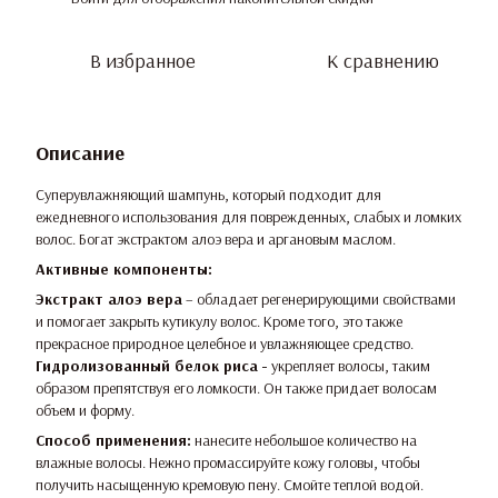
В избранное
К сравнению
Описание
Суперувлажняющий шампунь, который подходит для
ежедневного использования для поврежденных, слабых и ломких
волос. Богат экстрактом алоэ вера и аргановым маслом.
Активные компоненты:
Экстракт алоэ вера
– обладает регенерирующими свойствами
и помогает закрыть кутикулу волос. Кроме того, это также
прекрасное природное целебное и увлажняющее средство.
Гидролизованный белок риса
-
укрепляет волосы, таким
образом препятствуя его ломкости. Он также придает волосам
объем и форму.
Способ применения:
нанесите небольшое количество на
влажные волосы. Нежно промассируйте кожу головы, чтобы
получить насыщенную кремовую пену. Смойте теплой водой.