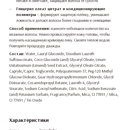
питают и смягчают, защищают волосы от сухости.
Глицерил олеат цитрат и кондиционирующие
полимеры
— формируют защитную плёнку, уменьшают
ломкость и делают волосы более гладкими и сияющими.
Способ применения:
нанесите небольшое количество на
влажные волосы. Нежно промассируйте кожу головы, чтобы
получить насыщенную кремовую пену. Смойте теплой водой.
Повторите процедуру дважды.
Состав:
Water, Lauryl Glucoside, Disodium Laureth
Sulfosuccinate, Coco-Glucoside (and) Glyceryl Oleate, Linum
Usitatissimum (Linseed) Seed Extract, Glyceryl Oleate Citrate,
Caprylic/Capric Triglyceride, Polyquaternium-37, Peg-120 Methyl
Glucose Dioleate, Guar Hydroxypropyltrimonium Chloride, Glycol
Distearate, Cocamidopropyl Betaine, Laureth-4, Glyceryl
Stearate, Sodium Cocoyl Isethionate, Citric Acid, Sodium Benzoate
(and) Potassium Sorbate, Fragrance/Parfum, Mica, CI 77891 / Silica,
CI 77491 / Tin Oxide.
Характеристики