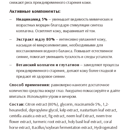
снижают риск преждевременного старения кожи.
Активные компоненты:
Ниацинамид 5%
— уменьшает видимость мимических и
возрастных морщин благодаря стимуляции синтеза
коллагена. Осветляет кожу, выравнивает её тон.
Экстракт юдзу 80%
— интенсивно увлажняет кожу,
насыщая её микроэлементами, необходимыми для
восстановления водного баланса. Повышает естественное
сияние, помогает уменьшить тусклость и следы усталости.
Веганский коллаген и глутатион
— замедляют процессы
преждевременного старения, делают кожу более гладкой и
придают ей здоровое сияние.
Способ применения:
равномерно нанесите достаточное
количество средства вокруг глаз. Аккуратно помассируйте и дайте
впитаться. Используйте утром и вечером.
Состав:
Citron extract (80%), glycerin, niacinamide 5%, 1,2-
hexanediol, dipropylene glycol, kelp extract, nasturtium leaf extract,
centella asiatica extract, fig extract, neem leaf Extract, neem tree
flower extract, turmeric root extract, holy basil leaf extract, coral
horse extract, Bacillus/soybean fermentation extract, Hydrogenated