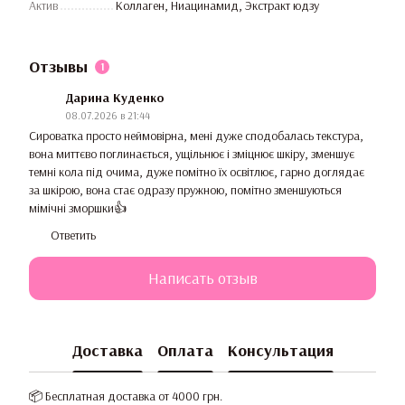
Актив
Коллаген, Ниацинамид, Экстракт юдзу
Отзывы
1
Дарина Куденко
08.07.2026 в 21:44
Сироватка просто неймовірна, мені дуже сподобалась текстура,
вона миттєво поглинається, ущільнює і зміцнює шкіру, зменшує
темні кола під очима, дуже помітно їх освітлює, гарно доглядає
за шкірою, вона стає одразу пружною, помітно зменшуються
мімічні зморшки👍
Ответить
Написать отзыв
Доставка
Оплата
Консультация
📦 Бесплатная доставка от 4000 грн.