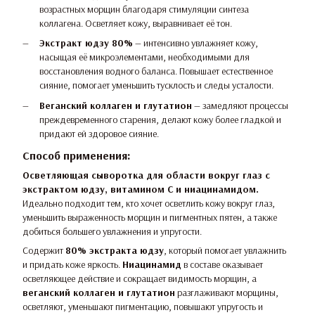
возрастных морщин благодаря стимуляции синтеза
коллагена. Осветляет кожу, выравнивает её тон.
Экстракт юдзу 80%
— интенсивно увлажняет кожу,
насыщая её микроэлементами, необходимыми для
восстановления водного баланса. Повышает естественное
сияние, помогает уменьшить тусклость и следы усталости.
Веганский коллаген и глутатион
— замедляют процессы
преждевременного старения, делают кожу более гладкой и
придают ей здоровое сияние.
Способ применения:
Осветляющая сыворотка для области вокруг глаз с
экстрактом юдзу, витамином С и ниацинамидом.
Идеально подходит тем, кто хочет осветлить кожу вокруг глаз,
уменьшить выраженность морщин и пигментных пятен, а также
добиться большего увлажнения и упругости.
Содержит
80% экстракта юдзу
, который помогает увлажнить
и придать коже яркость.
Ниацинамид
в составе оказывает
осветляющее действие и сокращает видимость морщин, а
веганский коллаген и глутатион
разглаживают морщины,
осветляют, уменьшают пигментацию, повышают упругость и