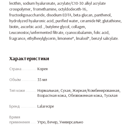
lecithin, sodium hyaluronate, acrylate/C10-30 alkyl acrylate
crosspolymer, Tromethamine, octyldodeceth-16,
fructooligosaccharide, disodium EDTA, beta-glucan, panthenol,
hydrolyzed hyaluronic acid, purified water, ceramide NP, glutathione,
biotin, ascorbic acid. , butylene glycol, collagen,
Leuconostoc/unfermented filtrate, cyanocobalamin, folic acid,
fragrance, ethylhexylglycerin, limonene*, linalool*, benzyl salicylate.
Характеристики
Страна
Корея
Объём
35 мл
Тип кожи
Нормальная, Сухая, Жирная/Комбинированная,
Возрастная кожа, Обезвоженная кожа, Тусклая
Бренд
Lalarecipe
Время
применения
Утро, Вечер, Универсально