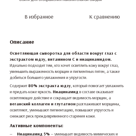
В избранное
К сравнению
Описание
Осветляющая сыворотка для области вокруг глаз с
экстрактом юдзу, витамином С и ниацинамидом.
Идеально подходит тем, кто хочет осветлить кожу вокруг глаз,
уменьшить выраженность морщин и пигментных пятен, а также
добиться большего увлажнения и упругости.
Содержит
80% экстракта юдзу
, который помогает увлажнить
и придать коже яркость.
Ниацинамид
в составе оказывает
осветляющее действие и сокращает видимость морщин, а
веганский коллаген и глутатион
разглаживают морщины,
осветляют, уменьшают пигментацию, повышают упругость и
снижают риск преждевременного старения кожи.
Активные компоненты:
Ниацинамид 5%
— уменьшает видимость мимических и