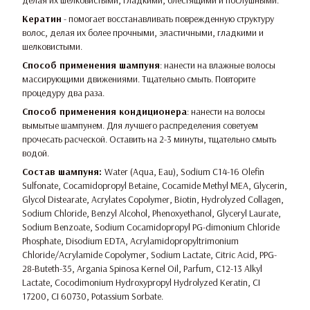
делая их шелковистыми, гладкими, блестящими и послушными.
Кератин
- помогает восстанавливать поврежденную структуру
волос, делая их более прочными, эластичными, гладкими и
шелковистыми.
Способ применения шампуня
: нанести на влажные волосы
массирующими движениями. Тщательно смыть. Повторите
процедуру два раза.
Способ применения кондиционера
: нанести на волосы
вымытые шампунем. Для лучшего распределения советуем
прочесать расческой. Оставить на 2-3 минуты, тщательно смыть
водой.
Состав шампуня:
Water (Aqua, Eau), Sodium C14-16 Olefin
Sulfonate, Cocamidopropyl Betaine, Cocamide Methyl MEA, Glycerin,
Glycol Distearate, Acrylates Copolymer, Biotin, Hydrolyzed Collagen,
Sodium Chloride, Benzyl Alcohol, Phenoxyethanol, Glyceryl Laurate,
Sodium Benzoate, Sodium Cocamidopropyl PG-dimonium Chloride
Phosphate, Disodium EDTA, Acrylamidopropyltrimonium
Chloride/Acrylamide Copolymer, Sodium Lactate, Citric Acid, PPG-
28-Buteth-35, Argania Spinosa Kernel Oil, Parfum, C12-13 Alkyl
Lactate, Cocodimonium Hydroxypropyl Hydrolyzed Keratin, CI
17200, CI 60730, Potassium Sorbate.