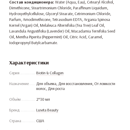
Состав кондиционера:
Water (Aqua, Eau), Cetearyl Alcohol,
Dimethicone, Steartrimonium Chloride, Paraffinum Liquidum,
Hydroxyethylcellulose, Glyceryl Stearate, Cetrimonium Chloride,
Parfum, Amodimethicone, Tetrasodium EDTA, Argania Spinosa
Kernel (Argan) Oil, Melaleuca Alternifolia (Tea Tree) Leaf Oil,
Lavandula Angustifolia (Lavender) Oil, Macadamia Ternifolia Seed
Oil, Mentha Piperita (Peppermint) Oil, Citric Acid, Caramel,
Iodopropynyl Butylcarbamate.
Характеристики
Серия
Biotin & Collagen
Назначение
Для объема, Для восстановления, От ломкости
волос, Для роста
Объём
2*30 мл
Бренд
Luseta Beauty
Страна
США