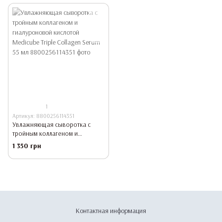
1
Артикул: 8800256114351
Увлажняющая сыворотка с
тройным коллагеном и
гиалуроновой кислотой
1 350 грн
Medicube Triple Collagen Serum
55 мл
Контактная информация