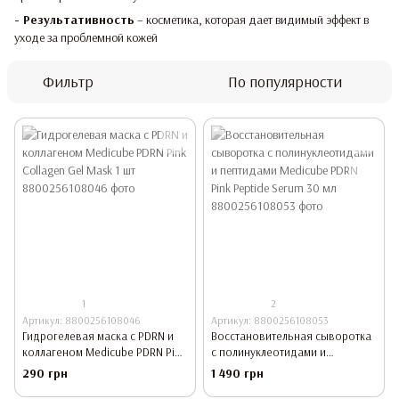
- Результативность
– косметика, которая дает видимый эффект в
уходе за проблемной кожей
Фильтр
По популярности
1
2
Артикул: 8800256108046
Артикул: 8800256108053
Гидрогелевая маска с PDRN и
Восстановительная сыворотка
коллагеном Medicube PDRN Pink
с полинуклеотидами и
Collagen Gel Mask 1 шт
пептидами Medicube PDRN Pink
290 грн
1 490 грн
Peptide Serum 30 мл