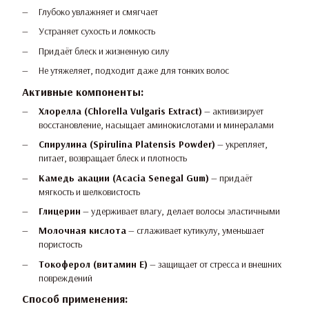
Глубоко увлажняет и смягчает
Устраняет сухость и ломкость
Придаёт блеск и жизненную силу
Не утяжеляет, подходит даже для тонких волос
Активные компоненты:
Хлорелла (Chlorella Vulgaris Extract)
— активизирует
восстановление, насыщает аминокислотами и минералами
Спирулина (Spirulina Platensis Powder)
— укрепляет,
питает, возвращает блеск и плотность
Камедь акации (Acacia Senegal Gum)
— придаёт
мягкость и шелковистость
Глицерин
— удерживает влагу, делает волосы эластичными
Молочная кислота
— сглаживает кутикулу, уменьшает
пористость
Токоферол (витамин Е)
— защищает от стресса и внешних
повреждений
Способ применения: