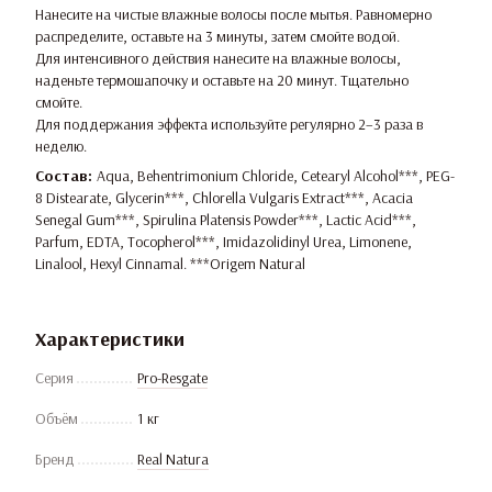
Нанесите на чистые влажные волосы после мытья. Равномерно
распределите, оставьте на 3 минуты, затем смойте водой.
Для интенсивного действия нанесите на влажные волосы,
наденьте термошапочку и оставьте на 20 минут. Тщательно
смойте.
Для поддержания эффекта используйте регулярно 2–3 раза в
неделю.
Состав:
Aqua, Behentrimonium Chloride, Cetearyl Alcohol***, PEG-
8 Distearate, Glycerin***, Chlorella Vulgaris Extract***, Acacia
Senegal Gum***, Spirulina Platensis Powder***, Lactic Acid***,
Parfum, EDTA, Tocopherol***, Imidazolidinyl Urea, Limonene,
Linalool, Hexyl Cinnamal. ***Origem Natural
Характеристики
Серия
Pro-Resgate
Объём
1 кг
Бренд
Real Natura