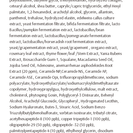
polyisobutene, butylene glycol, triethylhexanoin, hydrolyzed collagen,
cetearyl alcohol, shea butter, caprylic/capric triglyceride, ethyl Hexyl
palmitate, 1,2-hexanediol, arachidyl alcohol, glycerin, allantoin,
panthenol, trehalose, hydrolyzed elastin, edelweiss callus culture
extract, yeast fermentation filtrate, bifida fermentation filtrate, lacto
Bacillus/pumpkin fermentation extract, lactobacillus/bean
fermentation extract, lactobacillus/pomegranate fermentation
extract, lactobacillus/horseradish root fermentation extract,
yeast/grapementation extract, yeast/grapement , oregano extract,
rosemary leaf extract, thyme flower/leaf /Stem Extract, Yania Rubens
Extract, Biosaccharide Gum-1, Squalane, Macadamia Seed Oil,
Jojoba Seed Oil, Adenosine, anemarrhenae asphodeloides Root
Extract (20 ppm), Ceramide NP,Ceramide NS, Ceramide AP,
Ceramide ASE, Ceramide Opi, trifluoropropyldimethicone, sodium
polyacrylate, hydroxyethylacrylate/sodiumacryloyldimethyltaurate
copolymer, hydroxypropylgua, hydroxyethylcellulose, malt extract,
cholesterol, phytosping Gosin, Polyglyceryl-3 Distearate, Behenyl
Alcohol, Arachidyl Glucoside, Glycopheryl , Hydrogenated Lecithin,
Sodium Hyaluronate, Butes-3, Stearic Acid, Sodium Benzo
Triazolylbutylphenolsulfonate, sorbitan isostearate, tributyl citrate,
acetylhexapeptide-8 (100 ppb), copper tripeptide-1 (100 ppb),
oligopeptide-29 (50 ppb), oligopeptide -32 (50 ppb),
palmitoylpentapeptide-4 (10 ppb), ethylhexyl glycerin, disodium