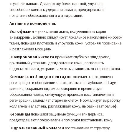
«гусиные лапки». Делает кожу более плотной, улучшает
способность клеток к удержанию влаги, предупреждает
появление обезвоживания и дегидратации.
Активные компоненты:
Волюфиллин
– уникальный актив, полученный из корня
анемаррены, активно стимулирует локальное накопление жировой
ткани, повышая плотность и упругость кожи, устраняя провисание
и разглаживая морщины.
Гиалуроновая кислота
проникает глубоко в эпидермис,
призванный устранить дегидратацию кожи, восполнить
недостаток влаги, устранить сухость и защитить от старения кожи.
Комплекс из 5 видов пептидов
отвечает за постоянную
регенерацию и обновление клеток, оказывает глубокое anti-age
влияние, сокращает видимость морщин и препятствует
образованию новых, стимулирует процессы восстановления и
регенерации, замедляет старение клеток. Нормализует выработку
коллагена и эластина, разглаживает кожу, выравнивает рельеф.
Керамиды
повышают защитные функции эпидермиса,
предотвращают потерю влаги и помогают восстановить кожу.
Гидролизованный коллаген
восстанавливает структуру