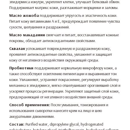
эпидермиса изнутри, укрепляет клетки, улучшает белковый обмен.
Поддерживает матрикс кожи, разглаживает морщинки и заломы.
Масло жожоба
поддерживает упругость и эластичность кожи.
Питает кожу витаминами А и Е, предупреждает появление чувства
сухости, шелушения и раздражений.
Масло макадамии
смягчает и питает, восстанавливает кожные
покровы, обладает антиоксидантными свойствами.
Сквалан
успокаивает поврежденную и раздраженную кожу,
проявляет антиоксидантные свойства, увлажняет и защищает
кожу от негативного воздействия окружающей среды.
Пробиотики
поддерживают нормальную микрофлору кожи, а
также способствуют осветлению пигментации и выравнивают тон
кожи. Увлажняют, устраняют покраснение, регулируют выработку
меланина в эпидермисе, мягко отшелушивают ороговевший слой и
ускоряют процессы регенерации. Укрепляют защитный слой кожи,
предохраняющий от негативного воздействия внешней среды.
Способ применения:
После умывания, тонизирования и
использования сыворотки нанесите крем на лицо и шею
аккуратными движениями.
Состав:
Purified water, dipropylene glycol, hydrogenated