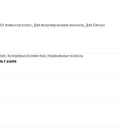
 От ломкости волос, Для моделирования локонов, Для блеска
ухие, Кучерявые/волнистые, Нормальные волосы
льтация