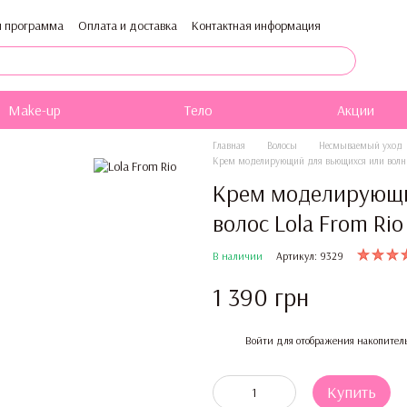
я программа
Оплата и доставка
Контактная информация
ти
Публичная оферта
Блог
Каталог
Make-up
Тело
Акции
Главная
Волосы
Несмываемый уход
Крем моделирующий для вьющихся или волнист
Крем моделирующи
волос Lola From Rio
В наличии
Артикул: 9329
1 390 грн
%
Войти
для отображения накопител
Купить