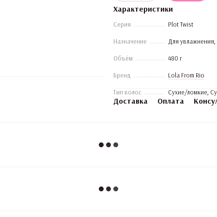
Характеристики
Серия
Plot Twist
Назначение
Для увлажнения,
Объём
480 г
Бренд
Lola From Rio
Тип волос
Сухие/ломкие, С
Доставка
Оплата
Консу