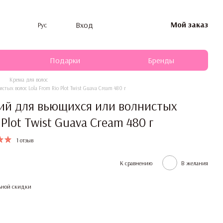
Мой заказ
Вход
Рус
Подарки
Бренды
Крема для волос
ых волос Lola From Rio Plot Twist Guava Cream 480 г
й для вьющихся или волнистых
 Plot Twist Guava Cream 480 г
1 отзыв
К сравнению
В желания
ьной скидки