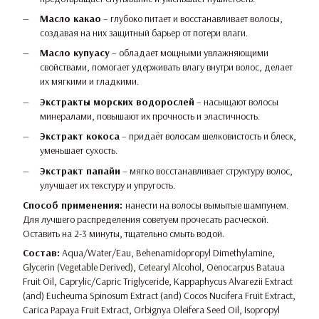
Масло какао
– глубоко питает и восстанавливает волосы,
создавая на них защитный барьер от потери влаги.
Масло купуасу
– обладает мощными увлажняющими
свойствами, помогает удерживать влагу внутри волос, делает
их мягкими и гладкими.
Экстракты морских водорослей
– насыщают волосы
минералами, повышают их прочность и эластичность.
Экстракт кокоса
– придаёт волосам шелковистость и блеск,
уменьшает сухость.
Экстракт папайи
– мягко восстанавливает структуру волос,
улучшает их текстуру и упругость.
Способ применения:
нанести на волосы вымытые шампунем.
Для лучшего распределения советуем прочесать расческой.
Оставить на 2-3 минуты, тщательно смыть водой.
Состав:
Aqua/Water/Eau, Behenamidopropyl Dimethylamine,
Glycerin (Vegetable Derived), Cetearyl Alcohol, Oenocarpus Bataua
Fruit Oil, Caprylic/Capric Triglyceride, Kappaphycus Alvarezii Extract
(and) Eucheuma Spinosum Extract (and) Cocos Nucifera Fruit Extract,
Carica Papaya Fruit Extract, Orbignya Oleifera Seed Oil, Isopropyl