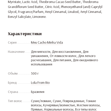
Myristate, Lactic Acid, Theobroma Cacao Seed Butter, Theobroma
Grandiflorum Seed Butter, Citric Acid, Phenoxyethanol (and) Caprylyl
Glycol, Fragrance/Parfum, Hexyl Cinnamal, Linalool, Amyl Cinnamal,
Benzyl Salicylate, Limonene.
Характеристики
Серия
Meu Cacho Minha Vida
Назначение
Для мягкости, Для восстановления, Для
увлажнения, От ломкости волос, Для легкого
расчесывания, Для питания, Для ежедневного
использования
Объём
500 г
Бренд
Lola From Rio
Страна
Бразилия
Тип волос
Сухие/ломкие, Сухие, Поврежденные, Тонкие
волосы, Кучерявые/волнистые, Жесткие волосы,
Прямые, Нормальные волосы, Все типы волос