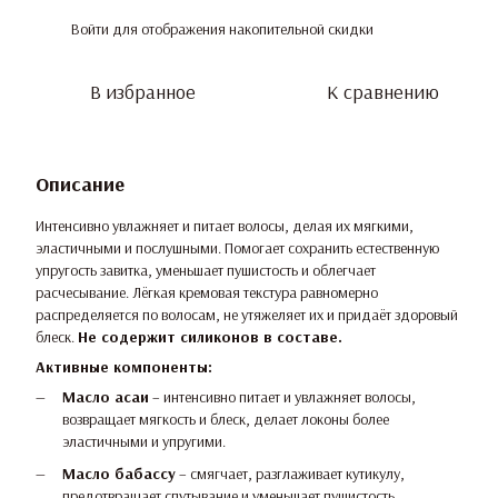
Войти
для отображения накопительной скидки
%
В избранное
К сравнению
Описание
Интенсивно увлажняет и питает волосы, делая их мягкими,
эластичными и послушными. Помогает сохранить естественную
упругость завитка, уменьшает пушистость и облегчает
расчесывание. Лёгкая кремовая текстура равномерно
распределяется по волосам, не утяжеляет их и придаёт здоровый
блеск.
Не содержит силиконов в составе.
Активные компоненты:
Масло асаи
– интенсивно питает и увлажняет волосы,
возвращает мягкость и блеск, делает локоны более
эластичными и упругими.
Масло бабассу
– смягчает, разглаживает кутикулу,
предотвращает спутывание и уменьшает пушистость.