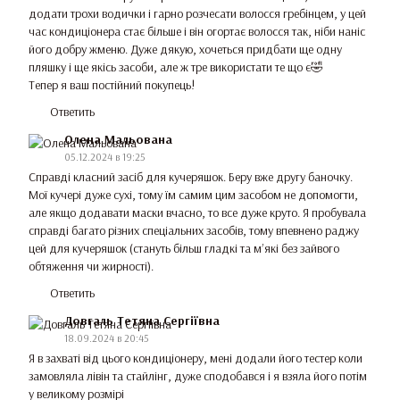
додати трохи водички і гарно розчесати волосся гребінцем, у цей
час кондиціонера стає більше і він огортає волосся так, ніби наніс
його добру жменю. Дуже дякую, хочеться придбати ще одну
пляшку і ще якісь засоби, але ж тре використати те що є🤣
Тепер я ваш постійний покупець!
Ответить
Олена Мальована
05.12.2024 в 19:25
Справді класний засіб для кучеряшок. Беру вже другу баночку.
Мої кучері дуже сухі, тому їм самим цим засобом не допомогти,
але якщо додавати маски вчасно, то все дуже круто. Я пробувала
справді багато різних спеціальних засобів, тому впевнено раджу
цей для кучеряшок (стануть більш гладкі та мʼякі без зайвого
обтяження чи жирності).
Ответить
Довгаль Тетяна Сергіївна
18.09.2024 в 20:45
Я в захваті від цього кондиціонеру, мені додали його тестер коли
замовляла лівін та стайлінг, дуже сподобався і я взяла його потім
у великому розмірі