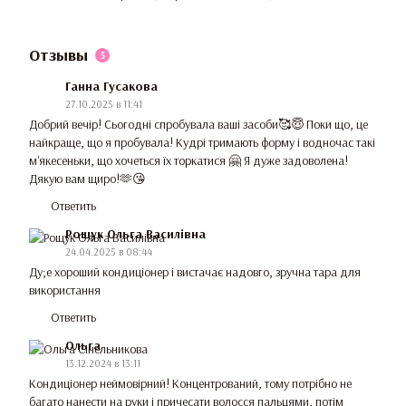
Отзывы
5
Ганна Гусакова
27.10.2025 в 11:41
Добрий вечір! Сьогодні спробувала ваші засоби🥰😇 Поки що, це
найкраще, що я пробувала! Кудрі тримають форму і водночас такі
м'якесеньки, що хочеться їх торкатися 🤗 Я дуже задоволена!
Дякую вам щиро!🫶😘
Ответить
Рощук Ольга Василівна
24.04.2025 в 08:44
Ду;е хороший кондиціонер і вистачає надовго, зручна тара для
використання
Ответить
Ольга
13.12.2024 в 13:11
Кондиціонер неймовірний! Концентрований, тому потрібно не
багато нанести на руки і причесати волосся пальцями, потім