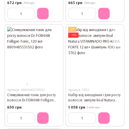
FORTE 6*15 мл
672 грн
663 грн
790 грн
780 грн
ХІТ
−15%
1
Артикул: 8809485531502
Артикул: 3702
Стимулюючий тонік для росту
Набір від випадіння і для росту
волосся Dr.FORHAIR Folligen
волосся: ампули Real Natura
Tonic, 120 мл
VITAMINADO PRO-KEDA FORTE 12
650 грн
1 058 грн
1 245 грн
шт+ Шампунь 1OO мл