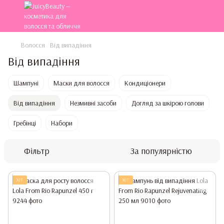
Волосся
Від випадіння
Від випадіння
Шампуні
Маски для волосся
Кондиціонери
Від випадіння
Незмивні засоби
Догляд за шкірою голови
Гребінці
Набори
Фільтр
За популярністю
ХІТ
ХІТ