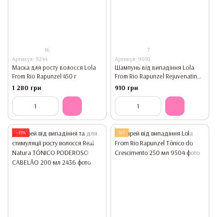
16
7
Артикул: 9244
Артикул: 9010
Маска для росту волосся Lola
Шампунь від випадіння Lola
From Rio Rapunzel 450 г
From Rio Rapunzel Rejuvenating
250 мл
1 280 грн
910 грн
−15%
ХІТ