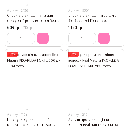
3
15
Артикул: 2436
Артикул: 9504
Спрей від випадіння та для
Спрей від випадіння Lola From
стимуляції росту волосся Real
Rio Rapunzel Tônico do
Natura TÓNICO PODEROSO
Crescimento 250 мл
604 грн
1 160 грн
710 грн
CABELÃO 200 мл
−15%
−15%
4
2
Артикул: 1104
Артикул: 2401
Шампунь від випадіння Real
Ампули проти випадіння
Natura PRO-KEDA FORTE 500 мл
волосся Real Natura PRO-KEDA