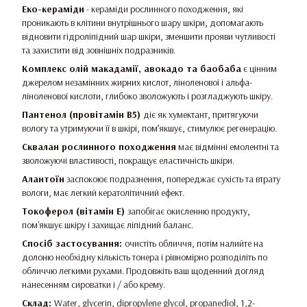
Еко-кераміди
- кераміди рослинного походження, які
проникають в клітини внутрішнього шару шкіри, допомагають
відновити гідроліпідний шар шкіри, зменшити прояви чутливості
та захистити від зовнішніх подразників.
Комплекс олій макадамії, авокадо та баобаба
є цінним
джерелом незамінних жирних кислот, ліноленової і альфа-
ліноленової кислоти, глибоко зволожують і розгладжують шкіру.
Пантенол (провітамін В5)
діє як хумектант, притягуючи
вологу та утримуючи її в шкірі, пом’якшує, стимулює регенерацію.
Сквалан рослинного походження
має відмінні емолентні та
зволожуючі властивості, покращує еластичність шкіри.
Алантоїн
заспокоює подразнення, попереджає сухість та втрату
вологи, має легкий кератолітичний ефект.
Токоферол (вітамін Е)
запобігає окисленню продукту,
пом'якшує шкіру і захищає ліпідний баланс.
Спосіб застосування:
очистіть обличчя, потім налийте на
долоню необхідну кількість тонера і рівномірно розподіліть по
обличчю легкими рухами. Продовжіть ваш щоденний догляд
нанесенням сироватки і / або крему.
Склад:
Water, glycerin, dipropylene glycol, propanediol, 1,2-