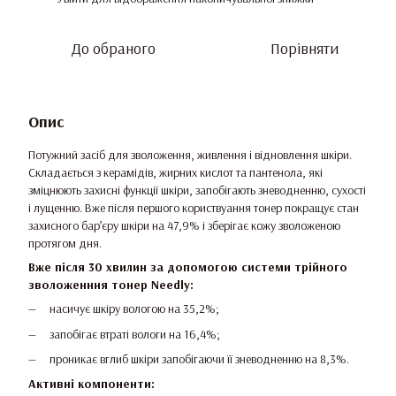
До обраного
Порівняти
Опис
Потужний засіб для зволоження, живлення і відновлення шкіри.
Складається з керамідів, жирних кислот та пантенола, які
зміцнюють захисні функції шкіри, запобігають зневодненню, сухості
і лущенню. Вже після першого користвуання тонер покращує стан
захисного бар’єру шкіри на 47,9% і зберігає кожу зволоженою
протягом дня.
Вже після 30 хвилин за допомогою системи трійного
зволоженння тонер Needly:
насичує шкіру вологою на 35,2%;
запобігає втраті вологи на 16,4%;
проникає вглиб шкіри запобігаючи її зневодненню на 8,3%.
Активні компоненти: