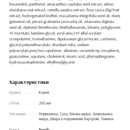
hexanediol, panthenol, amaranthus caudatus seed extract, ulmus
davidiana-root extract, centella asiatica extract, ficus carica (fig) fruit
extract, hydrogenated lecithin, macadamia integrifolia seed oil, elaeis
guineensis oil, persea gratissima (avocado) oil, adansonia digitata
seed oil, diphenyl dimethicone, thiethylhexanoin, betaine, polyglycerin
10 myristate, butylene glycol, acryl-ates/c10 alkyl acrylate
crosspolymer, tromethamine, dipotassium glycyrrnizate, carbomer,
glyceryl polymethacrylate, disodium edta, sodium
polyacrylate,pvm/ma copolymer, allantoin, ceramide np, tocopherol,
guaiazulene, squalane, cholesterol, stearic acid, phytosphingosine,
hydroxyacetophenone, ethylhexylglycerin
Характеристики
Країна
Корея
Об'єм
200 мл
Тип шкіри
Нормальна, Суха, Вікова шкіра, Зневоднена
шкіра, Шкіра із порушеним бар'єром, Тьмяна
Бренд
Needly