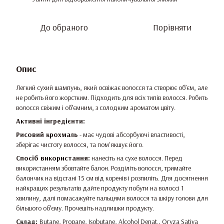
До обраного
Порівняти
Опис
Легкий сухий шампунь, який освіжає волосся та створює об’єм, але
не робить його жорстким. Підходить для всіх типів волосся. Робить
волосся свіжим і об’ємним, з солодким ароматом цвіту.
Активні інгредієнти:
Рисовий крохмаль
- має чудові абсорбуючі властивості,
зберігає чистоту волосся, та помʼякшує його.
Спосіб використання:
нанесіть на сухе волосся. Перед
використанням збовтайте балон. Розділіть волосся, тримайте
балончик на відстані 15 см від коренів і розпиліть. Для досягнення
найкращих результатів дайте продукту побути на волоссі 1
хвилину, далі помасажуйте пальцями волосся та шкіру голови для
більшого об’єму. Прочешіть надлишки продукту.
Склад:
Butane, Propane, Isobutane, Alcohol Denat., Oryza Sativa