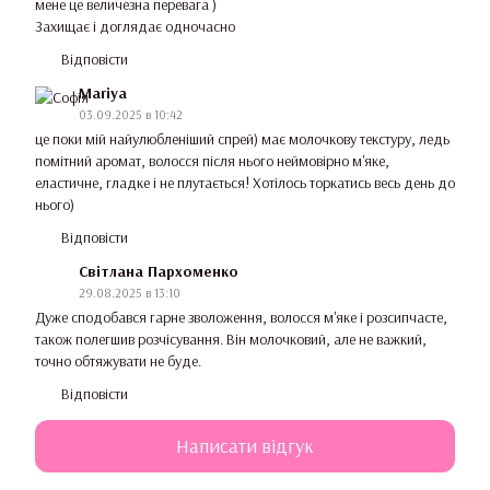
мене це величезна перевага )
Захищає і доглядає одночасно
Відповісти
Mariya
03.09.2025 в 10:42
це поки мій найулюбленіший спрей) має молочкову текстуру, ледь
помітний аромат, волосся після нього неймовірно м'яке,
еластичне, гладке і не плутається! Хотілось торкатись весь день до
нього)
Відповісти
Світлана Пархоменко
29.08.2025 в 13:10
Дуже сподобався гарне зволоження, волосся м'яке і розсипчасте,
також полегшив розчісування. Він молочковий, але не важкий,
точно обтяжувати не буде.
Відповісти
Написати відгук