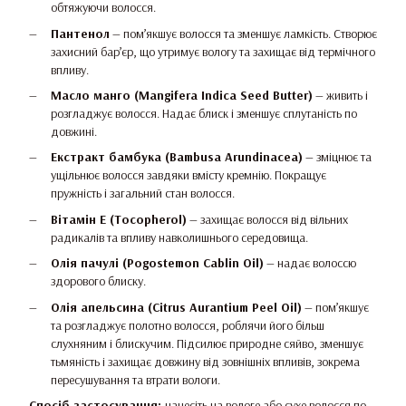
обтяжуючи волосся.
Пантенол
— пом’якшує волосся та зменшує ламкість. Створює
захисний бар’єр, що утримує вологу та захищає від термічного
впливу.
Масло манго (Mangifera Indica Seed Butter)
— живить і
розгладжує волосся. Надає блиск і зменшує сплутаність по
довжині.
Екстракт бамбука (Bambusa Arundinacea)
— зміцнює та
ущільнює волосся завдяки вмісту кремнію. Покращує
пружність і загальний стан волосся.
Вітамін E (Tocopherol)
— захищає волосся від вільних
радикалів та впливу навколишнього середовища.
Олія пачулі (Pogostemon Cablin Oil)
— надає волоссю
здорового блиску.
Олія апельсина (Citrus Aurantium Peel Oil)
— пом’якшує
та розгладжує полотно волосся, роблячи його більш
слухняним і блискучим. Підсилює природне сяйво, зменшує
тьмяність і захищає довжину від зовнішніх впливів, зокрема
пересушування та втрати вологи.
Спосіб застосування:
нанесіть на вологе або сухе волосся по