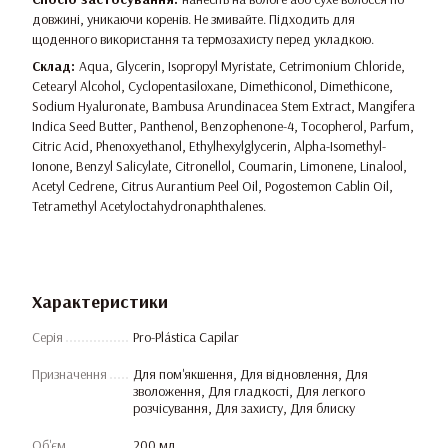
довжині, уникаючи коренів. Не змивайте. Підходить для
щоденного використання та термозахисту перед укладкою.
Склад:
Aqua, Glycerin, Isopropyl Myristate, Cetrimonium Chloride,
Cetearyl Alcohol, Cyclopentasiloxane, Dimethiconol, Dimethicone,
Sodium Hyaluronate, Bambusa Arundinacea Stem Extract, Mangifera
Indica Seed Butter, Panthenol, Benzophenone-4, Tocopherol, Parfum,
Citric Acid, Phenoxyethanol, Ethylhexylglycerin, Alpha-Isomethyl-
Ionone, Benzyl Salicylate, Citronellol, Coumarin, Limonene, Linalool,
Acetyl Cedrene, Citrus Aurantium Peel Oil, Pogostemon Cablin Oil,
Tetramethyl Acetyloctahydronaphthalenes.
Характеристики
Серія
Pro-Plástica Capilar
Призначення
Для пом'якшення, Для відновлення, Для
зволоження, Для гладкості, Для легкого
розчісування, Для захисту, Для блиску
Об'єм
200 мл