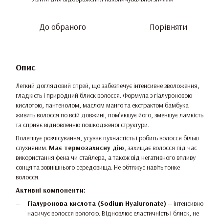
До обраного
Порівняти
Опис
Легкий доглядовий спрей, що забезпечує інтенсивне зволоження,
гладкість і природний блиск волосся. Формула з гіалуроновою
кислотою, пантенолом, маслом манго та екстрактом бамбука
живить волосся по всій довжині, пом’якшує його, зменшує ламкість
та сприяє відновленню пошкодженої структури.
Полегшує розчісування, усуває пухнастість і робить волосся більш
слухняним.
Має термозахисну дію
, захищає волосся під час
використання фена чи стайлера, а також від негативного впливу
сонця та зовнішнього середовища. Не обтяжує навіть тонке
волосся.
Активні компоненти:
Гіалуронова кислота (Sodium Hyaluronate)
— інтенсивно
насичує волосся вологою. Відновлює еластичність і блиск, не