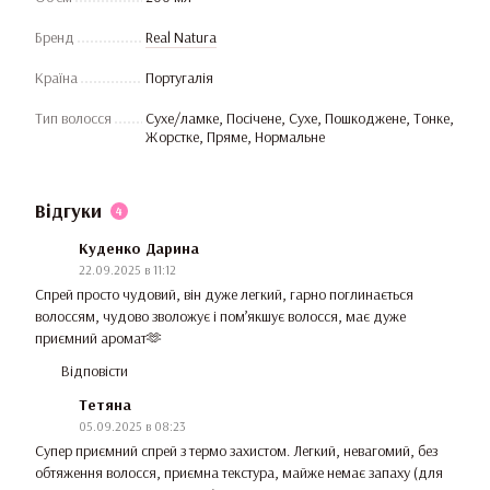
Бренд
Real Natura
Країна
Португалія
Тип волосся
Сухе/ламке, Посічене, Сухе, Пошкоджене, Тонке,
Жорстке, Пряме, Нормальне
Відгуки
4
Куденко Дарина
22.09.2025 в 11:12
Спрей просто чудовий, він дуже легкий, гарно поглинається
волоссям, чудово зволожує і пом’якшує волосся, має дуже
приємний аромат🫶
Відповісти
Тетяна
05.09.2025 в 08:23
Супер приємний спрей з термо захистом. Легкий, невагомий, без
обтяження волосся, приємна текстура, майже немає запаху (для