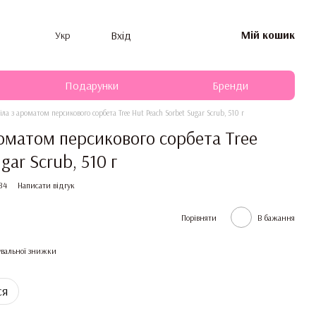
Мій кошик
Вхід
Укр
Подарунки
Бренди
іла з ароматом персикового сорбета Tree Hut Peach Sorbet Sugar Scrub, 510 г
роматом персикового сорбета Tree
gar Scrub, 510 г
84
Написати відгук
Порівняти
В бажання
вальної знижки
ся