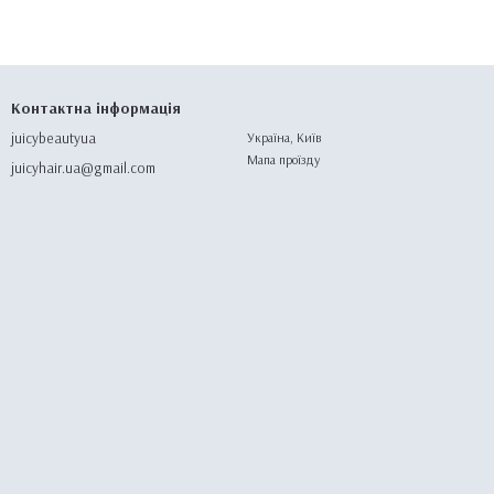
Контактна інформація
juicybeautyua
Україна, Київ
Мапа проїзду
juicyhair.ua@gmail.com