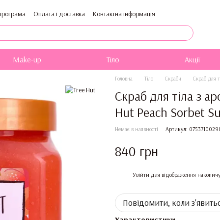
програма
Оплата і доставка
Контактна інформація
Публічна оферта
Блог
Каталог
Make-up
Тіло
Акції
Головна
Тіло
Скраби
Скраб для т
Скраб для тіла з а
Hut Peach Sorbet Su
Немає в наявності
Артикул: 0753710029
840 грн
%
Увійти
для відображення накопичу
Повідомити, коли з'явить
Характеристики