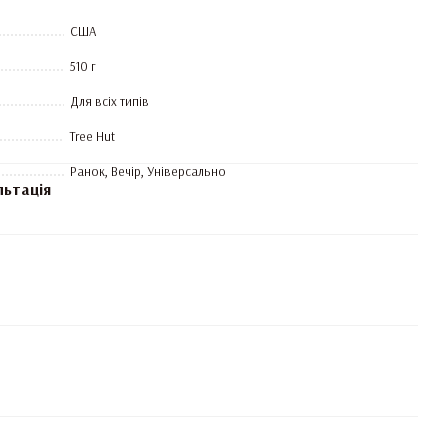
США
510 г
Для всіх типів
Tree Hut
Ранок, Вечір, Універсально
льтація