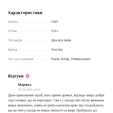
Характеристики
Країна
США
Об'єм
510 г
Тип шкіри
Для всіх типів
Бренд
Tree Hut
Час застосування
Ранок, Вечір, Універсально
Відгуки
1
Марина
07.02.2025 в 11:15
Дуже прикольний скраб, має гарний аромат, відлщує шкіру добре
і що головне, що не пересушує. Там є у складі олії і після змивання
шкіра зволожена, навіть не треба наносити крем. Ще сподобалось,
що ця олія у складі не лишає липкості на шкірі. Пробувала до