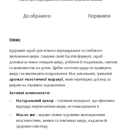
До обраного
Порівняти
Опис
Цукровий скраб для м'якого відлущування та глибокого
зволоження шкіри. Завдяки своїй багатій формулі, скраб
допомагає ніжно очищати шкіру, роблячи її гладенькою, сяючою
та шовковистою на дотик. Дрібні часточки цукру не травмують
шкіру і не викликають подразнення. Має унікальний, тривалий
аромат
екзотичної
маракуї
, який перетворює догляд за
шкірою на справжнє задоволення.
Активні компоненти:
Натуральний цукор
– головний інгредієнт, що ефективно
відлущує мертві клітини шкіри, не пошкоджуючи її.
Масло ши
– відоме своїми чудовими зволожуючими
властивостями, живить та пом'якшує шкіру, надаючи їй
здорового вигляду.