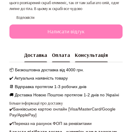
цього розпіарений скраб елеменіс, так от там забагато олій, одяг
липне до тіла. В цьому ж скрабі все чудово
Відповісти
Написати відгук
Доставка
Оплата
Консультація
📦 Безкоштовна доставка від 4000 грн.
✔️ Актуальна наявність товару
📆
Відправка протягом 1-3 робочих днів
🚚 Доставка Новою Поштою протягом 1-2 днів по Україні
Більше інформації про доставку
✔️
Банківською картою онлайн [Visa/MasterCard/Google
Pay/ApplePay]
✔️
Переказ на рахунок ФОП за реквізитами
Бажаєте підібрати догляд - напишіть нам в
телеграм