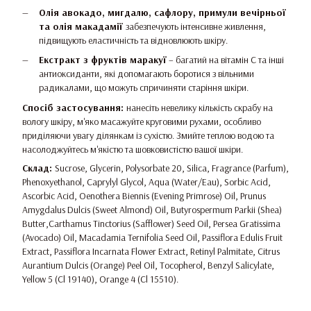
Олія авокадо, мигдалю, сафлору, примули вечірньої
та олія макадамії
забезпечують інтенсивне живлення,
підвищують еластичність та відновлюють шкіру.
Екстракт з фруктів маракуї
– багатий на вітамін C та інші
антиоксиданти, які допомагають боротися з вільними
радикалами, що можуть спричиняти старіння шкіри.
Спосіб застосування:
нанесіть невелику кількість скрабу на
вологу шкіру, м'яко масажуйте круговими рухами, особливо
приділяючи увагу ділянкам із сухістю. Змийте теплою водою та
насолоджуйтесь м'якістю та шовковистістю вашої шкіри.
Склад:
Sucrose, Glycerin, Polysorbate 20, Silica, Fragrance (Parfum),
Phenoxyethanol, Caprylyl Glycol, Aqua (Water/Eau), Sorbic Acid,
Ascorbic Acid, Oenothera Biennis (Evening Primrose) Oil, Prunus
Amygdalus Dulcis (Sweet Almond) Oil, Butyrospermum Parkii (Shea)
Butter,Carthamus Tinctorius (Safflower) Seed Oil, Persea Gratissima
(Avocado) Oil, Macadamia Ternifolia Seed Oil, Passiflora Edulis Fruit
Extract, Passiflora Incarnata Flower Extract, Retinyl Palmitate, Citrus
Aurantium Dulcis (Orange) Peel Oil, Tocopherol, Benzyl Salicylate,
Yellow 5 (Cl 19140), Orange 4 (Cl 15510).