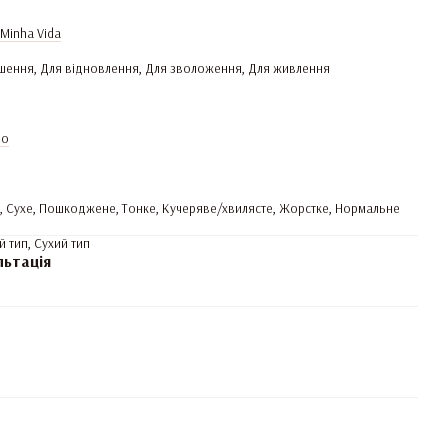
Minha Vida
шення, Для відновлення, Для зволоження, Для живлення
io
, Сухе, Пошкоджене, Тонке, Кучеряве/хвилясте, Жорстке, Нормальне
 тип, Сухий тип
льтація