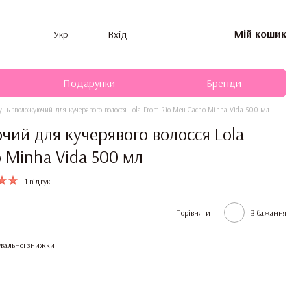
Мій кошик
Вхід
Укр
Подарунки
Бренди
нь зволожуючий для кучерявого волосся Lola From Rio Meu Cacho Minha Vida 500 мл
ий для кучерявого волосся Lola
 Minha Vida 500 мл
1 відгук
Порівняти
В бажання
вальної знижки