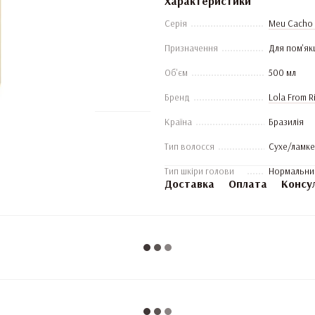
Характеристики
Серія
Meu Cacho 
Призначення
Для пом'як
Об'єм
500 мл
Бренд
Lola From R
Країна
Бразилія
Тип волосся
Сухе/ламке
Тип шкіри голови
Нормальний
Доставка
Оплата
Консу