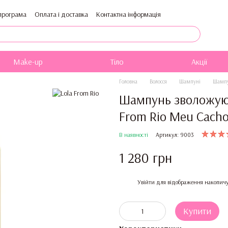
програма
Оплата і доставка
Контактна інформація
Публічна оферта
Блог
Каталог
Make-up
Тіло
Акції
Головна
Волосся
Шампуні
Шампу
Шампунь зволожуюч
From Rio Meu Cacho
В наявності
Артикул: 9003
1 280 грн
%
Увійти
для відображення накопичу
Купити