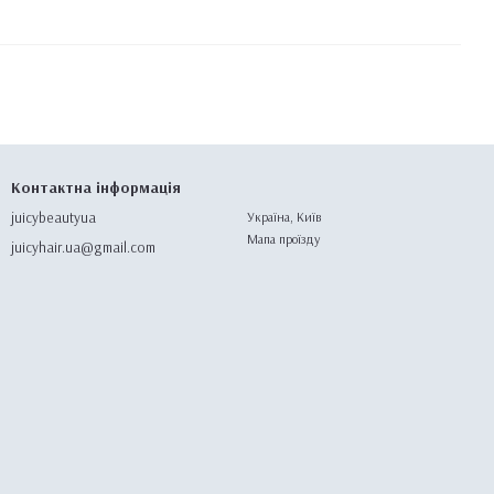
Контактна інформація
juicybeautyua
Україна, Київ
Мапа проїзду
juicyhair.ua@gmail.com