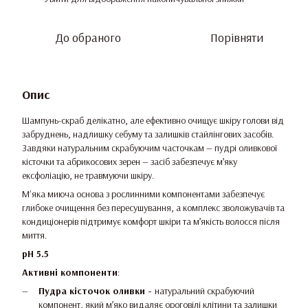
До обраного
Порівняти
Опис
Шампунь-скраб делікатно, але ефективно очищує шкіру голови від
забруднень, надлишку себуму та залишків стайлінгових засобів.
Завдяки натуральним скрабуючим часточкам — пудрі оливкової
кісточки та абрикосових зерен — засіб забезпечує м’яку
ексфоліацію, не травмуючи шкіру.
Мʼяка миюча основа з рослинними компонентами забезпечує
глибоке очищення без пересушування, а комплекс зволожувачів та
кондиціонерів підтримує комфорт шкіри та м’якість волосся після
миття.
pH 5.5
Активні компоненти
:
Пудра кісточок оливки -
натуральний скрабуючий
компонент, який м’яко видаляє ороговілі клітини та залишки