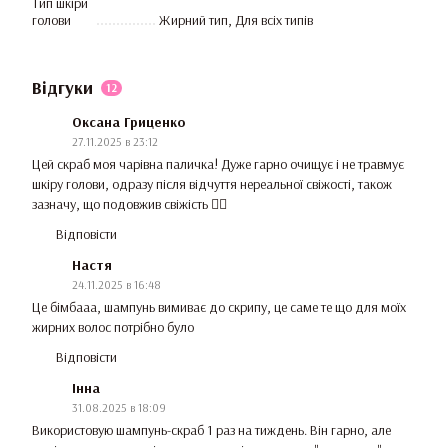
Тип шкіри
голови
Жирний тип, Для всіх типів
Відгуки
12
Оксана Гриценко
27.11.2025 в 23:12
Цей скраб моя чарівна паличка! Дуже гарно очищує і не травмує
шкіру голови, одразу після відчуття нереальної свіжості, також
зазначу, що подовжив свіжість 👍🏻
Відповісти
Настя
24.11.2025 в 16:48
Це бімбааа, шампунь вимиває до скрипу, це саме те що для моїх
жирних волос потрібно було
Відповісти
Інна
31.08.2025 в 18:09
Використовую шампунь-скраб 1 раз на тиждень. Він гарно, але