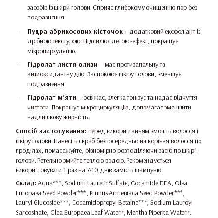
засобів із шкіри голови. Сприяє глибокому очищенню пор без
подразнення.
Пудра абрикосових кісточок -
додатковий ексфоліант із
дрібною текстурою. Підсилює детокс-ефект, покращує
мікроциркуляцію.
Гідролат листя оливи -
має протизапальну та
антиоксидантну дію. Заспокоює шкіру голови, зменшує
подразнення.
Гідролат м’яти -
освіжає, злегка тонізує та надає відчуття
чистоти. Покращує мікроциркуляцію, допомагає зменшити
надлишкову жирність.
Спосіб застосування:
перед використанням змочіть волосся і
шкіру голови. Нанесіть скраб безпосередньо на коріння волосся по
проділах, помасажуйте, рівномірно розподіляючи засіб по шкірі
голови. Ретельно змийте теплою водою. Рекомендується
використовувати 1 раз на 7-10 днів замість шампуню.
Склад:
Aqua***, Sodium Laureth Sulfate, Cocamide DEA, Olea
Europaea Seed Powder***, Prunus Armeniaca Seed Powder***,
Lauryl Glucoside***, Cocamidopropyl Betaine***, Sodium Lauroyl
Sarcosinate, Olea Europaea Leaf Water*, Mentha Piperita Water*.