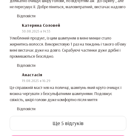
делікатно очищує шкіру голови, по відчуттям аж "до скрипу", але
не пересушує її. Добре піниться, маловитратний, вистачає надовго
Відповісти
Катерина Соловей
30.08.2025 в 14:33
Улюблений продукт, із цим шампунем в мене менше стало
жирнитись волосся. Використовую 1 раз на тиждень і такого об'єму
мені вистачає дуже на довго. Скрабуючі частинки дуже дрібні і
промиваються безслідно.
Відповісти
Анастасія
19.08.2025 в 16:29
Це справжній маст-хев на поличці, шампунь який круто очищує і
можна чергувати з безсульфатними шампунями. Подовжує
свіжість, шкірі голови дуже комфортно після миття
Відповісти
Ще 5 відгуків