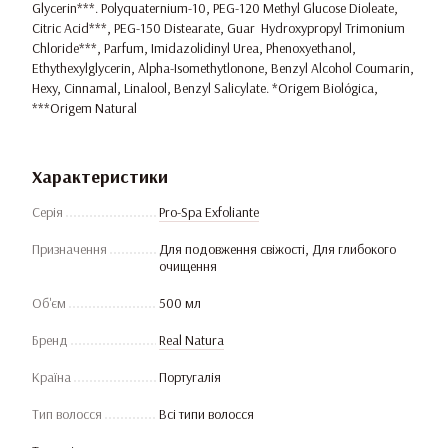
Glycerin***. Polyquaternium-10, PEG-120 Methyl Glucose Dioleate,
Citric Acid***, PEG-150 Distearate, Guar Hydroxypropyl Trimonium
Chloride***, Parfum, Imidazolidinyl Urea, Phenoxyethanol,
Ethythexylglycerin, Alpha-Isomethytlonone, Benzyl Alcohol Coumarin,
Hexy, Cinnamal, Linalool, Benzyl Salicylate. *Origem Biológica,
***Origem Natural
Характеристики
Серія
Pro-Spa Exfoliante
Призначення
Для подовження свіжості, Для глибокого
очищення
Об'єм
500 мл
Бренд
Real Natura
Країна
Португалія
Тип волосся
Всі типи волосся