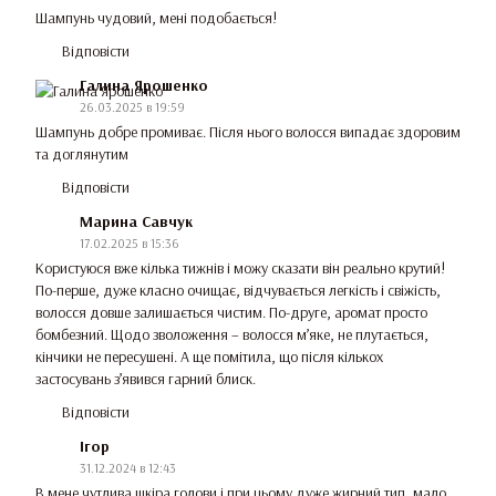
Шампунь чудовий, мені подобається!
Відповісти
Галина Ярошенко
26.03.2025 в 19:59
Шампунь добре промиває. Після нього волосся випадає здоровим
та доглянутим
Відповісти
Марина Савчук
17.02.2025 в 15:36
Користуюся вже кілька тижнів і можу сказати він реально крутий!
По-перше, дуже класно очищає, відчувається легкість і свіжість,
волосся довше залишається чистим. По-друге, аромат просто
бомбезний. Щодо зволоження – волосся м’яке, не плутається,
кінчики не пересушені. А ще помітила, що після кількох
застосувань з’явився гарний блиск.
Відповісти
Ігор
31.12.2024 в 12:43
В мене чутлива шкіра голови і при цьому дуже жирний тип, мало