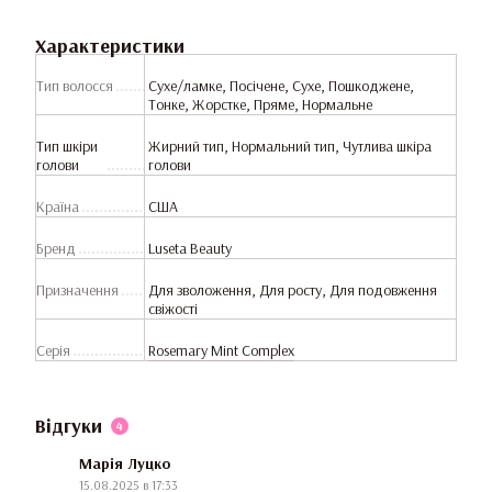
Характеристики
Тип волосся
Сухе/ламке, Посічене, Сухе, Пошкоджене,
Тонке, Жорстке, Пряме, Нормальне
Тип шкіри
Жирний тип, Нормальний тип, Чутлива шкіра
голови
голови
Країна
США
Бренд
Luseta Beauty
Призначення
Для зволоження, Для росту, Для подовження
свіжості
Серія
Rosemary Mint Complex
Відгуки
4
Марія Луцко
15.08.2025 в 17:33