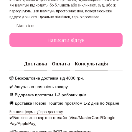
які шампуні підходять, бо більшість або викликають зуд, або ж
пересушують. Цей шампунь просто знахідка, повертаюсь вже
вдруге до нього. Ідеально підійшов, гарно промиває.
Відповісти
Написати відгук
Доставка
Оплата
Консультація
📦 Безкоштовна доставка від 4000 грн.
✔️ Актуальна наявність товару
📆
Відправка протягом 1-3 робочих днів
🚚 Доставка Новою Поштою протягом 1-2 днів по Україні
Більше інформації про доставку
✔️
Банківською картою онлайн [Visa/MasterCard/Google
Pay/ApplePay]
✔️
Переказ на рахунок ФОП за реквізитами