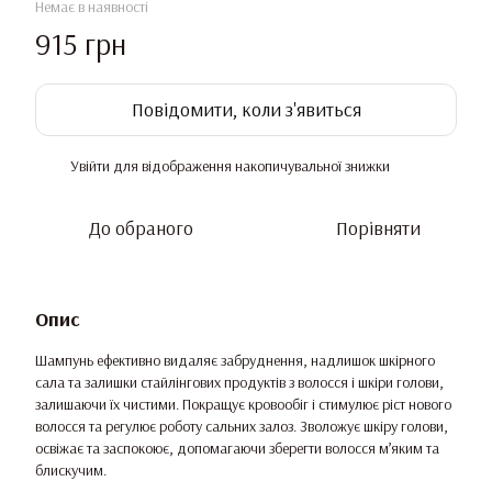
Немає в наявності
915 грн
Повідомити, коли з'явиться
Увійти
для відображення накопичувальної знижки
%
До обраного
Порівняти
Опис
Шампунь ефективно видаляє забруднення, надлишок шкірного
сала та залишки стайлінгових продуктів з волосся і шкіри голови,
залишаючи їх чистими. Покращує кровообіг і стимулює ріст нового
волосся та регулює роботу сальних залоз. Зволожує шкіру голови,
освіжає та заспокоює, допомагаючи зберегти волосся м’яким та
блискучим.