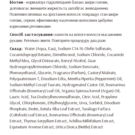
Біотин
- нормалізує гідроліпідний баланс шкіри голови,
допомагає зменшити жирність та запобігає зневодненню.
Позитивно впливає на зростання волосся: покращує стан шкіри
голови, сприяє ефективному насиченню волосяних цибулин
корисними речовинами.
Спосіб застосування:
нанести на вологе волосся масажними
рухами. Ретельно змити. Повторити процедуру два рази.
Склад:
Water (Aqua, Eau), Sodium C14-16 Olefin Sulfonate,
Cocamidopropyl Betaine, Dimethiconol, Sodium Chloride, Cocamide
Methyl Mea, Glycol Distearate, Benzyl Alcohol, Guar
Hydroxypropyltrimonium Chloride, Sodium Benzoate,
Phenoxyethanol, Glycerin, Fragrance (Parfum), Castoryl Maleate,
Polyquaternium-7, Disodium Edta, Mentha Piperita (Peppermint) Oil,
Sodium Methyl Cocoyl Taurate, Hydrogenated Castor Oil, Rosmarinus
Officinalis (Rosemary) Leaf Oil, Argania Spinosa Kernel (Argan) Oil,
Lauric Acid, Tea-Dodecylbenzenesulfonate, Citric Acid, Propylene
Glycol, Chlorphenesin, Ethylhexylglycerin, Urea, Sorbitol, Disodium
Phosphate, Biotin, Betula Alba Leaf Extract, Tussilago Farfara
(Coltsfoot) Leaf Extract, Rosmarinus Officinalis (Rosemary) Leaf
Extract, Thymus Serpyllum Extract, Achillea Millefolium Extract,
Equisetum Arvense Extract, Urtica Dioica (Nettle) Extract