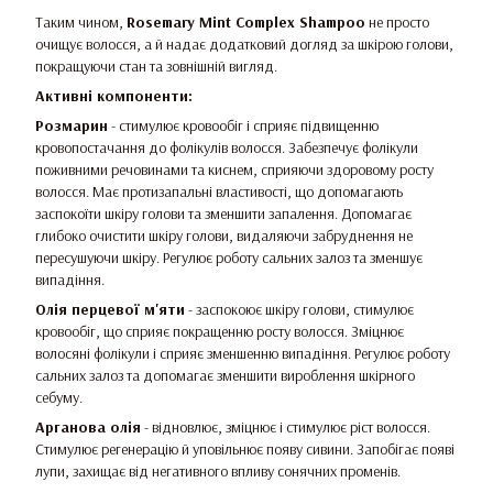
Таким чином,
Rosemary Mint Complex Shampoo
не просто
очищує волосся, а й надає додатковий догляд за шкірою голови,
покращуючи стан та зовнішній вигляд.
Активні компоненти:
Розмарин
- стимулює кровообіг і сприяє підвищенню
кровопостачання до фолікулів волосся. Забезпечує фолікули
поживними речовинами та киснем, сприяючи здоровому росту
волосся. Має протизапальні властивості, що допомагають
заспокоїти шкіру голови та зменшити запалення. Допомагає
глибоко очистити шкіру голови, видаляючи забруднення не
пересушуючи шкіру. Регулює роботу сальних залоз та зменшує
випадіння.
Олія перцевої м'яти
- заспокоює шкіру голови, стимулює
кровообіг, що сприяє покращенню росту волосся. Зміцнює
волосяні фолікули і сприяє зменшенню випадіння. Регулює роботу
сальних залоз та допомагає зменшити вироблення шкірного
себуму.
Арганова олія
- відновлює, зміцнює і стимулює ріст волосся.
Стимулює регенерацію й уповільнює появу сивини. Запобігає появі
лупи, захищає від негативного впливу сонячних променів.