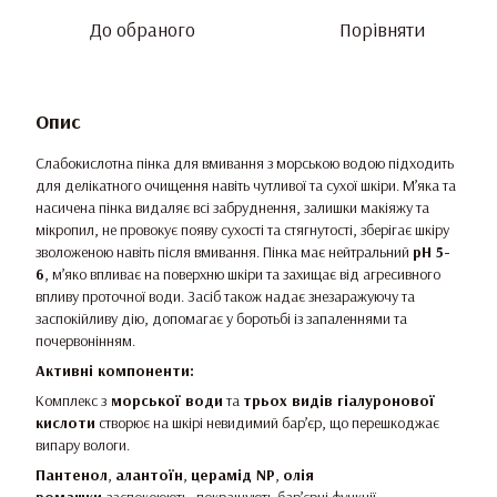
До обраного
Порівняти
Опис
Слабокислотна пінка для вмивання з морською водою підходить
для делікатного очищення навіть чутливої ​​та сухої шкіри. М’яка та
насичена пінка видаляє всі забруднення, залишки макіяжу та
мікропил, не провокує появу сухості та стягнутості, зберігає шкіру
зволоженою навіть після вмивання. Пінка має нейтральний
рН 5-
6
, м’яко впливає на поверхню шкіри та захищає від агресивного
впливу проточної води. Засіб також надає знезаражуючу та
заспокійливу дію, допомагає у боротьбі із запаленнями та
почервонінням.
Активні компоненти:
Комплекс з
морської води
та
трьох видів гіалуронової
кислоти
створює на шкірі невидимий бар’єр, що перешкоджає
випару вологи.
Пантенол
,
алантоїн
,
церамід NP
,
олія