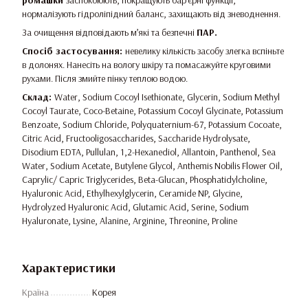
ромашки
заспокоюють, покращують бар’єрні функції,
нормалізують гідроліпідний баланс, захищають від зневоднення.
За очищення відповідають м’які та безпечні
ПАР.
Спосіб застосування:
невелику кількість засобу злегка вспіньте
в долонях. Нанесіть на вологу шкіру та помасажуйте круговими
рухами. Після змийте пінку теплою водою.
Склад:
Water, Sodium Cocoyl Isethionate, Glycerin, Sodium Methyl
Cocoyl Taurate, Coco-Betaine, Potassium Cocoyl Glycinate, Potassium
Benzoate, Sodium Chloride, Polyquaternium-67, Potassium Cocoate,
Citric Acid, Fructooligosaccharides, Saccharide Hydrolysate,
Disodium EDTA, Pullulan, 1,2-Hexanediol, Allantoin, Panthenol, Sea
Water, Sodium Acetate, Butylene Glycol, Anthemis Nobilis Flower Oil,
Caprylic/ Capric Triglycerides, Beta-Glucan, Phosphatidylcholine,
Hyaluronic Acid, Ethylhexylglycerin, Ceramide NP, Glycine,
Hydrolyzed Hyaluronic Acid, Glutamic Acid, Serine, Sodium
Hyaluronate, Lysine, Alanine, Arginine, Threonine, Proline
Характеристики
Країна
Корея