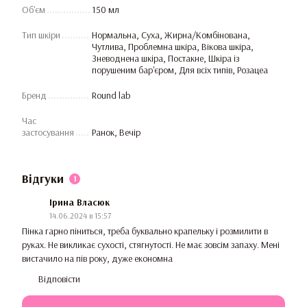
Об'єм
150 мл
Тип шкіри
Нормальна, Суха, Жирна/Комбінована,
Чутлива, Проблемна шкіра, Вікова шкіра,
Зневоднена шкіра, Постакне, Шкіра із
порушеним бар'єром, Для всіх типів, Розацеа
Бренд
Round lab
Час
застосування
Ранок, Вечір
Відгуки
1
Ірина Власюк
14.06.2024 в 15:57
Пінка гарно піниться, треба буквально крапельку і розмилити в
руках. Не викликає сухості, стягнутості. Не має зовсім запаху. Мені
вистачило на пів року, дуже економна
Відповісти