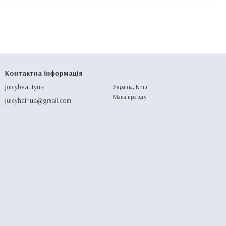
Контактна інформація
juicybeautyua
Україна, Київ
Мапа проїзду
juicyhair.ua@gmail.com