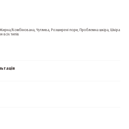
 Жирна/Комбінована, Чутлива, Розширені пори, Проблемна шкіра, Шкіра
я всіх типів
льтація