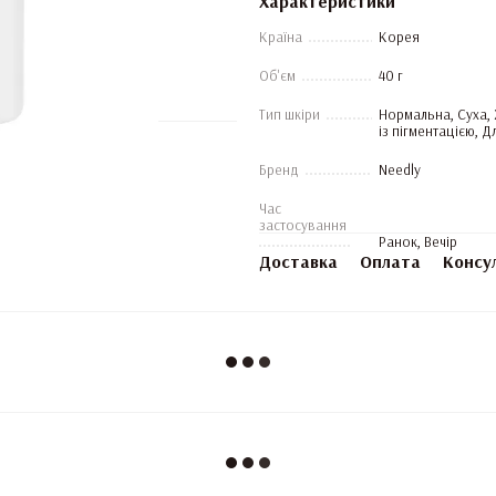
Характеристики
Країна
Корея
Об'єм
40 г
Тип шкіри
Нормальна, Суха,
із пігментацією, Дл
Бренд
Needly
Час
застосування
Ранок, Вечір
Доставка
Оплата
Консу