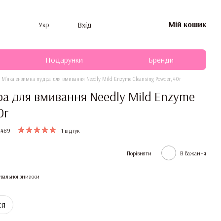
Мій кошик
Вхід
Укр
Подарунки
Бренди
М'яка ензимна пудра для вмивання Needly Mild Enzyme Cleansing Powder, 40г
ра для вмивання Needly Mild Enzyme
0г
2489
1 відгук
Порівняти
В бажання
вальної знижки
ся