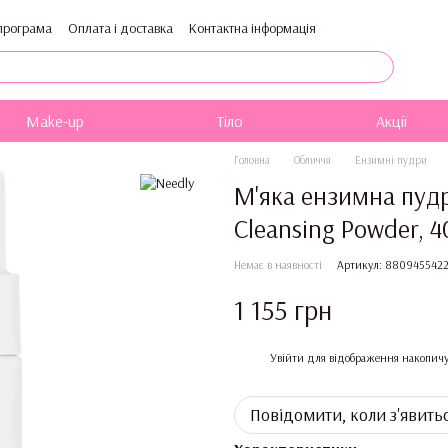
програма
Оплата і доставка
Контактна інформація
Публічна оферта
Блог
Каталог
Make-up
Тіло
Акції
Головна
Обличчя
Ензимні пудри
М'яка ензимна пуд
Cleansing Powder, 4
Немає в наявності
Артикул: 880945542
1 155 грн
%
Увійти
для відображення накопичу
Повідомити, коли з'явить