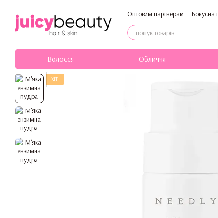
Перейти до основного контенту
Оптовим партнерам
Бонусна 
Політика конфіденційності
Волосся
Обличчя
ХІТ