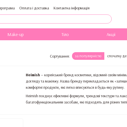
програма
Оплата і доставка
Контактна інформація
Публічна оферта
Блог
Каталог
Make-up
Тіло
Акції
Сортування:
за популярністю
спочатку д
Heimish
— корейський бренд косметики, відомий своїм міні
догляду та макіяжу. Назва бренду перекладається як «затиш
комфортні продукти, які легко вписуються в будь-яку рутину.
Heimish поєднує ефективні формули, трендові текстури та ла
багатофункціональним засобам, які підходять для різних типі
Чому обирають Heimish:
універсальні продукти «все в одному»