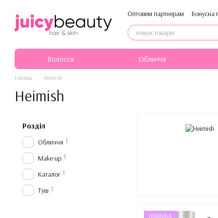
Перейти до основного контенту
Оптовим партнерам
Бонусна 
Політика конфіденційності
Волосся
Обличчя
Головна
Heimish
Heimish
Розділ
1
Обличчя
1
Make-up
1
Каталог
1
Туш
НОВИНКА