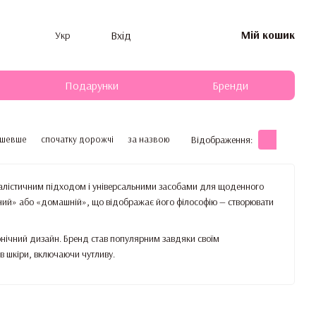
Мій кошик
Вхід
Укр
Подарунки
Бренди
ешевше
спочатку дорожчі
за назвою
Відображення:
малістичним підходом і універсальними засобами для щоденного
ний» або «домашній», що відображає його філософію — створювати
конічний дизайн. Бренд став популярним завдяки своїм
в шкіри, включаючи чутливу.