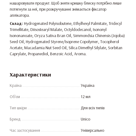
нашаровувати продукт. Щоб зняти кришку блиску потрібно лише
потягнути за неї, при розкручуванні знімається фіксатор
аплікатора.
Склад:
Hydrogenated Polyisobutene, Ethylhexyl Palmitate, Tridecyl
Trimellitate, Diisostearyl Malate, Octyldodecanol, Isononyl
Isononanoate, Oryza Sativa Bran Oil, Simmondsia Chinensis (Jojoba)
Seed Oil, Hydrogenated Styrene/Isoprene Copolymer, Tocopherol
Acetate, Macadamia Nut Seed Oil, Silica Dimethyl Silylate, Sorbitan
Caprylate, Propanediol, Benzoic Acid, Aroma.
Характеристики
Країна
Україна
Об'єм
12 мл
Тип шкіри
Для всіх типів
Бренд
Unico
Час застосування
Універсально