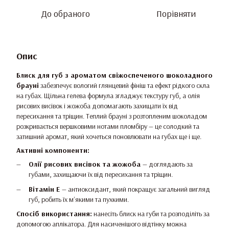
До обраного
Порівняти
Опис
Блиск для губ з ароматом свіжоспеченого шоколадного
брауні
забезпечує вологий глянцевий фініш та ефект рідкого скла
на губах. Щільна гелева формула згладжує текстуру губ, а олія
рисових висівок і жожоба допомагають захищати їх від
пересихання та тріщин. Теплий брауні з розтопленим шоколадом
розкривається вершковими нотами пломбіру — це солодкий та
затишний аромат, який хочеться поновлювати на губах ще і ще.
Активні компоненти:
Олії рисових висівок та жожоба
— доглядають за
губами, захищаючи їх від пересихання та тріщин.
Вітамін Е
— антиоксидант, який покращує загальний вигляд
губ, робить їх мʼякими та пухкими.
Спосіб використання:
нанесіть блиск на губи та розподіліть за
допомогою аплікатора. Для насиченішого відтінку можна