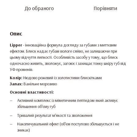
До обраного
Порівняти
Опис
Lipper
- інноваційна формула догляду за губами з миттєвим
ефектом. Блиск надає губам вологе сяйво, не залишаючи при
цьому відчуття липкості. Особливість засобу у тому, що блиск
одночасно живить, зволожує, загоює і захищає тонку шкіру губ від
УФ променів.
Колір:
Нюдово рожевий із золотистими блискітками
Запах:
Ванільне морозиво
Основні властивості:
Активний комплекс із міметичним пептидом який активує
збільшення об’єму губ
Тривалий результат м’якості та зволоження
Накопичувальний ефект (об’єм поступово збільшується і не
зникає)