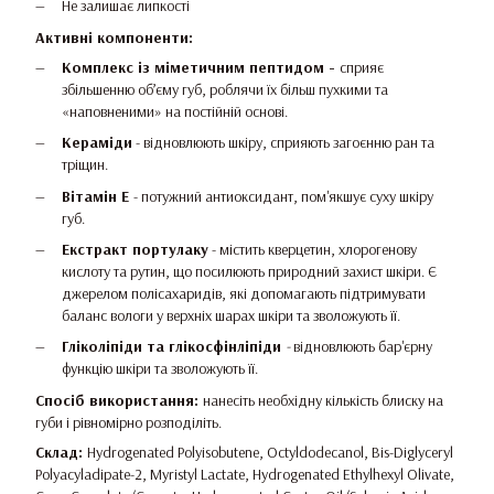
Не залишає липкості
Активні компоненти:
Комплекс із міметичним пептидом -
сприяє
збільшенню об’єму губ, роблячи їх більш пухкими та
«наповненими» на постійній основі.
Кераміди
- відновлюють шкіру, сприяють загоєнню ран та
тріщин.
Вітамін Е
-
потужний антиоксидант, пом'якшує суху шкіру
губ.
Екстракт портулаку
- містить кверцетин, хлорогенову
кислоту та рутин, що посилюють природний захист шкіри. Є
джерелом полісахаридів, які допомагають підтримувати
баланс вологи у верхніх шарах шкіри та зволожують її.
Гліколіпіди та глікосфінліпіди
-
відновлюють бар'єрну
функцію шкіри та зволожують її.
Спосіб використання:
нанесіть необхідну кількість блиску на
губи і рівномірно розподіліть.
Склад:
Hydrogenated Polyisobutene, Octyldodecanol, Bis-Diglyceryl
Polyacyladipate-2, Myristyl Lactate, Hydrogenated Ethylhexyl Olivate,