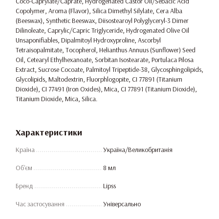
Coco-Caprylate/Caprate, Hydrogenated Castor Oil/Sebacic Acid
Copolymer, Aroma (Flavor), Silica Dimethyl Silylate, Cera Alba
(Beeswax), Synthetic Beeswax, Diisostearoyl Polyglyceryl-3 Dimer
Dilinoleate, Caprylic/Capric Triglyceride, Hydrogenated Olive Oil
Unsaponifiables, Dipalmitoyl Hydroxyproline, Ascorbyl
Tetraisopalmitate, Tocopherol, Helianthus Annuus (Sunflower) Seed
Oil, Cetearyl Ethylhexanoate, Sorbitan Isostearate, Portulaca Pilosa
Extract, Sucrose Cocoate, Palmitoyl Tripeptide-38, Glycosphingolipids,
Glycolipids, Maltodextrin, Fluorphlogopite, CI 77891 (Titanium
Dioxide), CI 77491 (Iron Oxides), Mica, CI 77891 (Titanium Dioxide),
Titanium Dioxide, Mica, Silica.
Характеристики
Країна
Україна/Великобританія
Об'єм
8 мл
Бренд
Lipss
Час застосування
Універсально