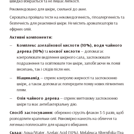
швидко вбирається та не лишає липкості.
Рекомендовано для шкіри, схильної до акне.
Сироватка пройшла тести на некомедогенність, гіпоалергенність та
безпечність для реактивної шкіри. Не містить ароматизаторів та
ефірних олій.
Активні компоненти:
Комплекс азелаїнової кислоти (10%), води чайного
дерева (10%)
та
коєвої кислоти
— допомагає
контролювати виділення шкірного сала, заспокоювати
подразнення та освітлювати тон шкіри, запобігаючи як появі
висипань, так і слідів після них.
Ніацинамід
— сприяє контролю жирності та заспокоєнню
шкіри, а також допомагає попередити появу нових пігментних
плям.
Олія чайного дерева
— сприяє миттєвому заспокоєнню
шкіри та має антибактеріальну дію.
Спосіб застосування:
обережно струсіть флакон 3-5 разів, щоб
розподілити крапельки олії. Рівномірно нанесіть на обличчя та
легенько поплескайте для кращого вбирання.
Склад:
Aqua/Water, Azelaic Acid (10%), Melaleuca Alternifolia (Tea